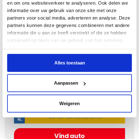
Fiat Panda
en om ons websiteverkeer te analyseren. Ook delen we
Bouwjaar
1986 - 2003
informatie over uw gebruik van onze site met onze
partners voor social media, adverteren en analyse. Deze
partners kunnen deze gegevens combineren met andere
Kies dit model
informatie die u aan ze heeft verstrekt of die ze hebben
verzameld op basis van uw gebruik van hun services.
Alles toestaan
Ik weet het bouwjaar niet
Als u het bouwjaar niet weet van uw auto kunt u hier
Aanpassen
op kenteken zoeken:
Weigeren