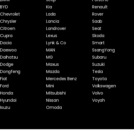
BYD
Kia
Renault
Chevrolet
Lada
Rover
Chrysler
Lancia
Saab
Citroen
Landrover
Seat
Cupra
Lexus
Skoda
Dacia
Lynk & Co
Smart
Daewoo
MAN
SsangYong
Daihatsu
MG
Subaru
Dodge
Maxus
Suzuki
Dongfeng
Mazda
Tesla
Fiat
Mercedes Benz
Toyota
Ford
Mini
Volkswagen
Honda
Mitsubishi
Volvo
Hyundai
Nissan
Voyah
Isuzu
Omoda