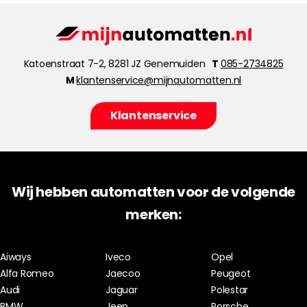
Katoenstraat 7-2, 8281 JZ Genemuiden
T
085-2734825
M
klantenservice@mijnautomatten.nl
Klantenservice
Wij hebben automatten voor de volgende
merken:
Aiways
Iveco
Opel
Alfa Romeo
Jaecoo
Peugeot
Audi
Jaguar
Polestar
BMW
Jeep
Porsche