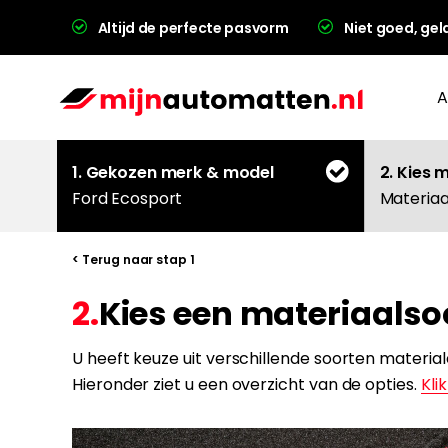
Altijd de perfecte pasvorm
Niet goed, gel
A
1. Gekozen merk & model
2. Kies 
Ford Ecosport
Materiaa
< Terug naar stap 1
2.
Kies een materiaalsoo
L
U heeft keuze uit verschillende soorten materi
Hieronder ziet u een overzicht van de opties.
Klik