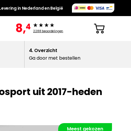
Levering in Nederland en België
8,
4
2288
beoordelingen
4. Overzicht
Ga door met bestellen
cosport uit 2017-heden
Meest gekozen