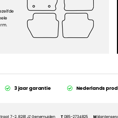
ezelfde
nele
orm.
3 jaar garantie
Nederlands prod
traat 7-2, 8281 JZ Genemuiden
T
085-2734825
M
klantenser