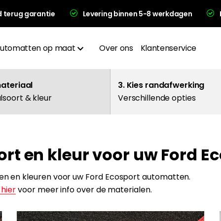
d terug garantie
Levering binnen 5-8 werkdagen
utomatten op maat
Over ons
Klantenservice
Materialen
materiaal
3. Kies randafwerking
lsoort & kleur
Verschillende opties
Afwerkingen
Hakplaat
rt en kleur voor uw Ford E
evering en garantie
alen en kleuren voor uw Ford Ecosport automatten.
 hier
voor meer info over de materialen.