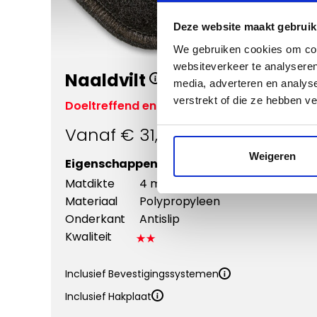
Deze website maakt gebruik
Vergroten
We gebruiken cookies om cont
websiteverkeer te analyseren
Naaldvilt
media, adverteren en analys
verstrekt of die ze hebben v
Doeltreffend en voordelig
Vanaf €
31,95
Weigeren
Eigenschappen:
Matdikte
4 mm
Materiaal
Polypropyleen
Onderkant
Antislip
Kwaliteit
Inclusief Bevestigingssystemen
Inclusief Hakplaat