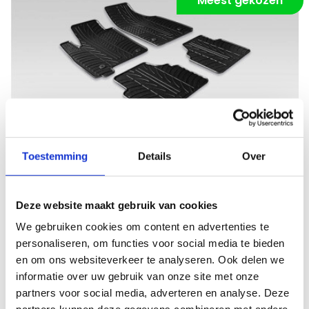
Meest gekozen
Vergroten
Rubber
Toestemming
Details
Over
Robuust en weerbestendig
Vanaf €
47,95
Deze website maakt gebruik van cookies
We gebruiken cookies om content en advertenties te
Eigenschappen:
personaliseren, om functies voor social media te bieden
Matdikte
8mm
en om ons websiteverkeer te analyseren. Ook delen we
Materiaal
Rubber
informatie over uw gebruik van onze site met onze
Onderkant
Antislip +++
partners voor social media, adverteren en analyse. Deze
Kwaliteit