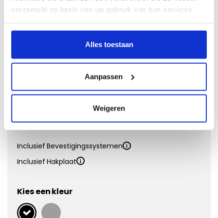
Naaldvilt
verzameld op basis van uw gebruik van hun services.
Doeltreffend en voordelig
Alles toestaan
Vanaf €
31,95
Eigenschappen:
Aanpassen
Matdikte
4 mm
Materiaal
Polypropyleen
Onderkant
Antislip
Weigeren
Kwaliteit
Inclusief Bevestigingssystemen
Inclusief Hakplaat
Kies een kleur