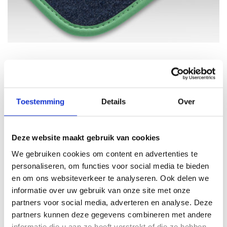
Velours Premium
Ons paradepaardje! De hoogste kwaliteit tapijt met de beste
specificaties als het gaat om comfort, uitstraling en
Toestemming
Details
Over
slijtvastheid. De Velours Premium heeft een iets langere pool
van 10 mm waardoor de opnamecapaciteit van vuil nog
hoger is. Leverbaar in zwart, grafiet of beige. Ook voor de
Deze website maakt gebruik van cookies
Velours Premium automatten kunt u kiezen voor een
We gebruiken cookies om content en advertenties te
afwerking met geweven band of nubuck. De plaatsing van
personaliseren, om functies voor social media te bieden
een hakplaat is bij deze kwaliteit niet nodig.
en om ons websiteverkeer te analyseren. Ook delen we
informatie over uw gebruik van onze site met onze
partners voor social media, adverteren en analyse. Deze
partners kunnen deze gegevens combineren met andere
informatie die u aan ze heeft verstrekt of die ze hebben