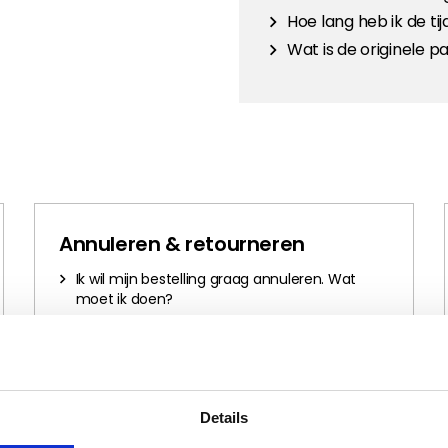
Hoe lang heb ik de t
Wat is de originele 
Annuleren & retourneren
Ik wil mijn bestelling graag annuleren. Wat
moet ik doen?
Ik wil mijn bestelling terugsturen. Hoe werkt
dit?
Wat kost het retourneren van een bestelling.
Wanneer en hoe krijg ik mijn geld terug?
Details