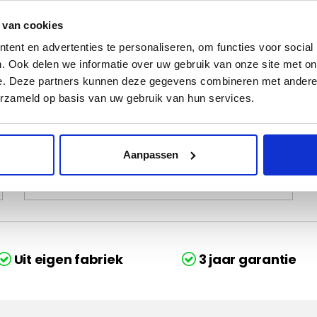
 van cookies
ent en advertenties te personaliseren, om functies voor social
nden?
. Ook delen we informatie over uw gebruik van onze site met on
e. Deze partners kunnen deze gegevens combineren met andere i
erzameld op basis van uw gebruik van hun services.
Stuur een mail:
klantenservice@mijnautomatten.nl
Wij doen ons best om binnen 48 uur
Aanpassen
te reageren op mail.
Uit eigen fabriek
3 jaar garantie