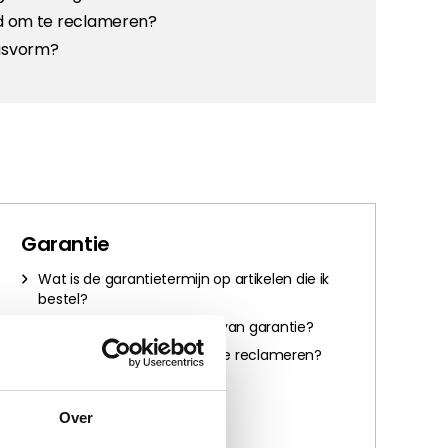
ijd om te reclameren?
pasvorm?
Garantie
Wat is de garantietermijn op artikelen die ik
bestel?
Wat moet ik doen in geval van garantie?
Hoe lang heb ik de tijd om te reclameren?
Over