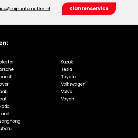
Klantenservice
vice@mijnautomatten.nl
en:
olestar
Suzuki
orsche
Tesla
enault
Toyota
over
Volkswagen
aab
Volvo
eat
Voyah
koda
mart
sangYong
ubaru