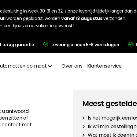
tiesluiting in week 30, 31 en 32 is onze levertijd tijdelijk langer dan 
juli
worden geplaatst, worden
vanaf 13 augustus
verzonden.
n een fijne zomervakantie gewenst!
d terug garantie
Levering binnen 5-8 werkdagen
utomatten op maat
Over ons
Klantenservice
Materialen
Afwerkingen
Meest gesteld
t u antwoord
Hakplaat
en zitten of
Is het mogelijk een l
n contact met
Ik wil mijn bestelling
evering en garantie
Wat moet ik doen in 