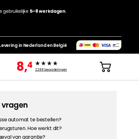
de gebruikelijke
5–8 werkdagen
.
Levering in Nederland en België
8,
4
2288
beoordelingen
e vragen
osse automat te bestellen?
 terugsturen. Hoe werkt dit?
geval van garantie?