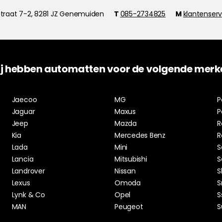
traat 7-2, 8281 JZ Genemuiden
T
085-2734825
M
klantenser
j hebben automatten voor de volgende merk
Jaecoo
MG
P
Jaguar
Maxus
P
Jeep
Mazda
R
Kia
Mercedes Benz
R
Lada
Mini
S
Lancia
Mitsubishi
S
Landrover
Nissan
S
Lexus
Omoda
S
Lynk & Co
Opel
S
MAN
Peugeot
S