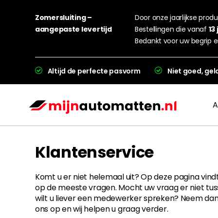
Zomersluiting –
Door onze jaarlijkse produc
aangepaste levertijd
Bestellingen die vanaf
13 
Bedankt voor uw begrip e
Altijd de perfecte pasvorm
Niet goed, gel
A
Klantenservice
Komt u er niet helemaal uit? Op deze pagina vind
op de meeste vragen. Mocht uw vraag er niet tuss
wilt u liever een medewerker spreken? Neem da
L
ons op en wij helpen u graag verder.