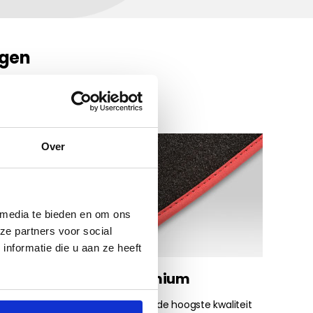
ngen
automatten met het interieur
uw keuze maken.
Over
 media te bieden en om ons
ze partners voor social
nformatie die u aan ze heeft
Velours Premium
Onze topmat, vervaardigd van de hoogste kwaliteit