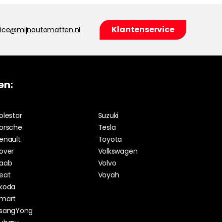
Klantenservice
vice@mijnautomatten.nl
en:
olestar
Suzuki
orsche
Tesla
enault
Toyota
over
Volkswagen
aab
Volvo
eat
Voyah
koda
mart
sangYong