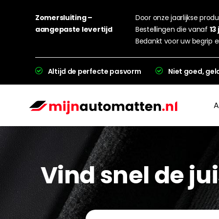
Zomersluiting –
Door onze jaarlijkse produc
aangepaste levertijd
Bestellingen die vanaf
13 
Bedankt voor uw begrip e
Altijd de perfecte pasvorm
Niet goed, gel
A
Vind snel de j
L