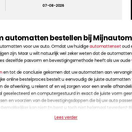
07-08-2026
automatten bestellen bij Mijnautom
 automatten voor uw auto. Omdat uw huidige
automattenset
oud e
en zijn. Maar u wilt natuurlijk wel zeker weten dat de automatten
ies dezelfde pasvorm en bevestigingsmethode heeft als uw oude
en
en tot de conclusie gekomen dat uw automatten aan vervanging 
lijke online bestelproces bestelt u eenvoudig de juiste automatten
n de afwerking, u rekent af en wij zorgen voor een snelle afhandeli
al geselecteerd en computergestuurd in exact de juiste vorm g
n en voorzien van de bevestigingsdoppen die bij uw auto passen
Gemakkelijker kan niet! En bent u toch niet helemaal tevreden? Bij o
Lees verder