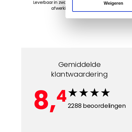
Leverbaar in zwart en antraciet, met diverse
Weigeren
afwerkingsmogelijkheden.
Lees meer
Gemiddelde
klantwaardering
8,
4
2288
beoordelingen