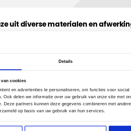
ze uit diverse materialen en afwerki
erschillende materialen, kleuren en afwerkingen. Match uw 
ijdens de bestelprocedure kunt u alle opties bekijken en 
Details
 van cookies
ent en advertenties te personaliseren, om functies voor social
. Ook delen we informatie over uw gebruik van onze site met on
e. Deze partners kunnen deze gegevens combineren met andere i
erzameld op basis van uw gebruik van hun services.
Velours Classic
Gemaakt van getuft materiaal met een wat luxere,