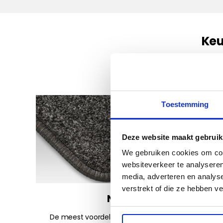
Keu
U kunt bij ons kiezen uit v
van uw auto! T
Toestemming
Deze website maakt gebruik
We gebruiken cookies om cont
websiteverkeer te analyseren
media, adverteren en analys
verstrekt of die ze hebben v
Naaldvilt
De meest voordelig keuze. Sterk en functioneel.