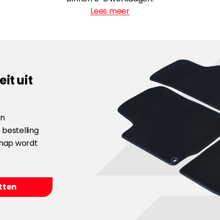
Lees meer
it uit
en
 bestelling
hap wordt
tten