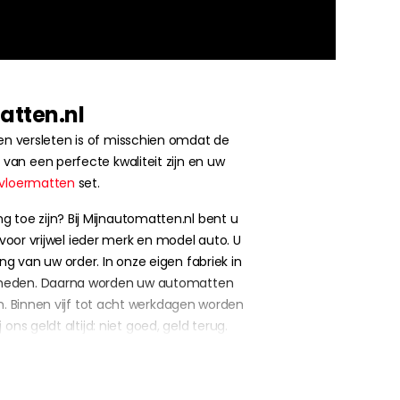
atten.nl
n versleten is of misschien omdat de
 van een perfecte kwaliteit zijn en uw
vloermatten
set.
toe zijn? Bij Mijnautomatten.nl bent u
 voor vrijwel ieder merk en model auto. U
ng van uw order. In onze eigen fabriek in
esneden. Daarna worden uw automatten
. Binnen vijf tot acht werkdagen worden
ns geldt altijd: niet goed, geld terug.