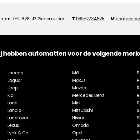
traat 7-2, 8281 JZ Genemuiden
T
085-2734825
M
klantenser
j hebben automatten voor de volgende merk
Jaecoo
MG
P
Jaguar
Maxus
P
Jeep
Mazda
R
Kia
Mercedes Benz
R
Lada
Mini
S
Lancia
Mitsubishi
S
Landrover
Nissan
S
Lexus
Omoda
S
Lynk & Co
Opel
S