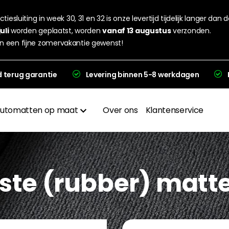
tiesluiting in week 30, 31 en 32 is onze levertijd tijdelijk langer dan 
juli
worden geplaatst, worden
vanaf 13 augustus
verzonden.
n een fijne zomervakantie gewenst!
d terug garantie
Levering binnen 5-8 werkdagen
utomatten op maat
Over ons
Klantenservice
Materialen
Afwerkingen
uiste (rubber) matt
Hakplaat
evering en garantie