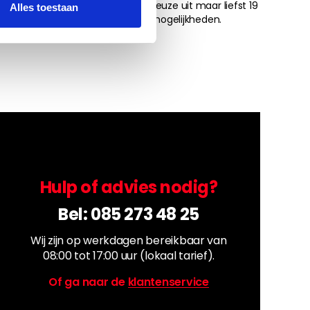
tapijt met een iets hogere pool. Keuze uit maar liefst 19
Alles toestaan
verschillende afwerkingsmogelijkheden.
Lees meer
Hulp of advies nodig?
Bel:
085 273 48 25
Wij zijn op werkdagen bereikbaar van
08:00 tot 17:00 uur (lokaal tarief).
Of ga naar de
klantenservice