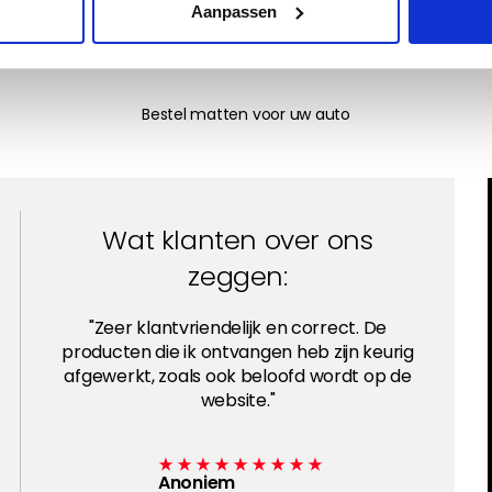
zachte uitstraling. Keuze uit vijf kleuren, afgewerkt met
Aanpassen
nubuck of stiksel in kleur naar keuze.
Lees meer
Bestel matten voor uw auto
Wat klanten over ons
zeggen:
"Zeer klantvriendelijk en correct. De
producten die ik ontvangen heb zijn keurig
afgewerkt, zoals ook beloofd wordt op de
website."
Anoniem