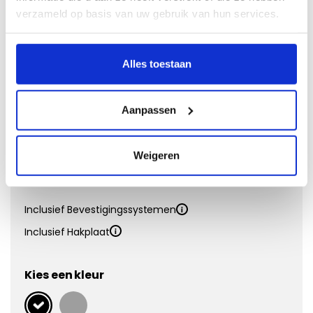
Naaldvilt
verzameld op basis van uw gebruik van hun services.
Doeltreffend en voordelig
Alles toestaan
Vanaf €
39,00
Eigenschappen:
Aanpassen
Matdikte
4 mm
Materiaal
Polypropyleen
Onderkant
Antislip
Weigeren
Kwaliteit
Inclusief Bevestigingssystemen
Inclusief Hakplaat
Kies een kleur