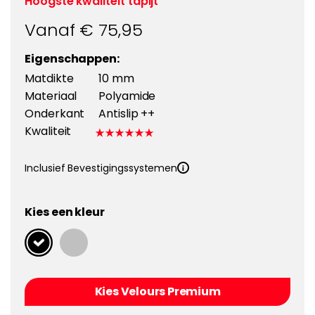
Hoogste kwaliteit tapijt
Vanaf €
75,95
Eigenschappen:
Matdikte
10 mm
Materiaal
Polyamide
Onderkant
Antislip ++
Kwaliteit
Inclusief Bevestigingssystemen
Kies een kleur
Kies Velours Premium