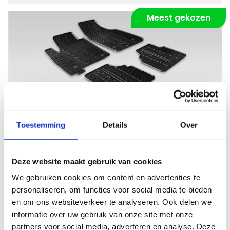
Meest gekozen
Vergroten
Rubber
Toestemming
Details
Over
Robuust en weerbestendig
Deze website maakt gebruik van cookies
Vanaf €
44,95
We gebruiken cookies om content en advertenties te
Eigenschappen:
personaliseren, om functies voor social media te bieden
en om ons websiteverkeer te analyseren. Ook delen we
Matdikte
8mm
informatie over uw gebruik van onze site met onze
Materiaal
Rubber
partners voor social media, adverteren en analyse. Deze
Onderkant
Antislip +++