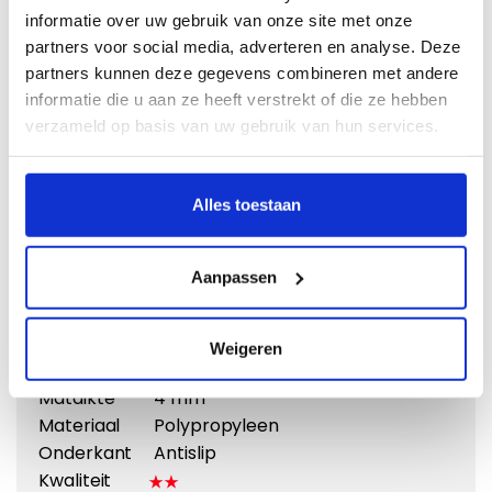
informatie over uw gebruik van onze site met onze
partners voor social media, adverteren en analyse. Deze
partners kunnen deze gegevens combineren met andere
informatie die u aan ze heeft verstrekt of die ze hebben
verzameld op basis van uw gebruik van hun services.
Vergroten
Alles toestaan
Naaldvilt
Doeltreffend en voordelig
Aanpassen
Vanaf €
39,00
Weigeren
Eigenschappen:
Matdikte
4 mm
Materiaal
Polypropyleen
Onderkant
Antislip
Kwaliteit