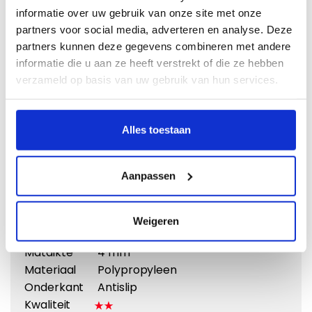
informatie over uw gebruik van onze site met onze
partners voor social media, adverteren en analyse. Deze
partners kunnen deze gegevens combineren met andere
informatie die u aan ze heeft verstrekt of die ze hebben
verzameld op basis van uw gebruik van hun services.
Vergroten
Alles toestaan
Naaldvilt
Doeltreffend en voordelig
Aanpassen
Vanaf €
31,95
Weigeren
Eigenschappen:
Matdikte
4 mm
Materiaal
Polypropyleen
Onderkant
Antislip
Kwaliteit