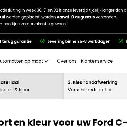
tiesluiting in week 30, 31 en 32 is onze levertijd tijdelijk langer dan 
juli
worden geplaatst, worden
vanaf 13 augustus
verzonden.
n een fijne zomervakantie gewenst!
d terug garantie
Levering binnen 5-8 werkdagen
utomatten op maat
Over ons
Klantenservice
Materialen
materiaal
3. Kies randafwerking
lsoort & kleur
Verschillende opties
Afwerkingen
Hakplaat
ort en kleur voor uw Ford 
evering en garantie