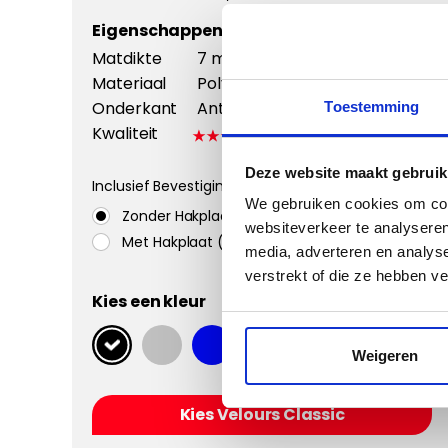
Eigenschappen:
Matdikte
7 mm
Materiaal
Polyamide
Onderkant
Antislip +
Toestemming
Kwaliteit
Deze website maakt gebruik
Inclusief Bevestigingssystemen
We gebruiken cookies om cont
Zonder Hakplaat
websiteverkeer te analyseren
Met Hakplaat (aanbevolen)
media, adverteren en analys
verstrekt of die ze hebben v
Kies een kleur
Weigeren
Kies Velours Classic