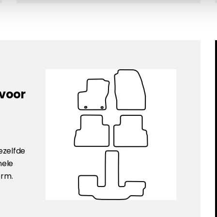
 voor
ezelfde
nele
orm.