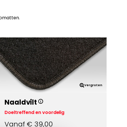
tomatten.
Vergroten
Naaldvilt
Doeltreffend en voordelig
Vanaf €
39,00