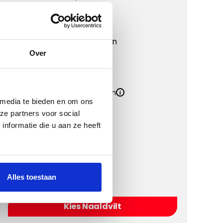
Eigenschappen:
Matdikte
4 mm
Materiaal
Polypropyleen
Onderkant
Antislip
Over
Kwaliteit
Inclusief Bevestigingssystemen
 media te bieden en om ons
Inclusief Hakplaat
ze partners voor social
nformatie die u aan ze heeft
Kies een kleur
Alles toestaan
Kies Naaldvilt