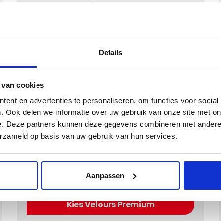
Eigenschappen:
Matdikte
10 mm
Materiaal
Polyamide
Onderkant
Antislip ++
Details
Kwaliteit
 van cookies
Inclusief Bevestigingssystemen
ent en advertenties te personaliseren, om functies voor social
. Ook delen we informatie over uw gebruik van onze site met on
Kies een kleur
e. Deze partners kunnen deze gegevens combineren met andere i
erzameld op basis van uw gebruik van hun services.
Aanpassen
Kies Velours Premium