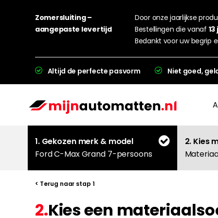
Zomersluiting –
Door onze jaarlijkse produc
aangepaste levertijd
Bestellingen die vanaf
13 
Bedankt voor uw begrip e
Altijd de perfecte pasvorm
Niet goed, gel
A
1. Gekozen merk & model
2. Kies 
Ford C-Max Grand 7-persoons
Materiaa
< Terug naar stap 1
2.
Kies een materiaalso
L