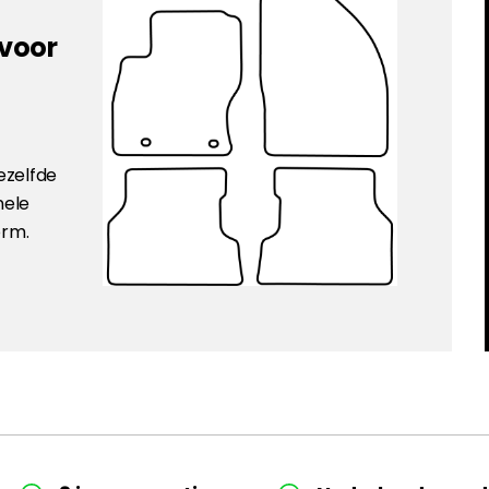
 voor
ezelfde
nele
orm.