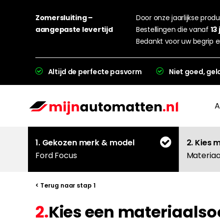
Zomersluiting –
Door onze jaarlijkse produc
aangepaste levertijd
Bestellingen die vanaf
13 
Bedankt voor uw begrip e
Altijd de perfecte pasvorm
Niet goed, gel
A
1. Gekozen merk & model
2. Kies 
Ford Focus
Materiaa
< Terug naar stap 1
2.
Kies een materiaalsoo
L