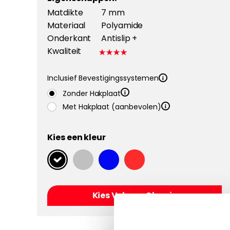
Matdikte
7 mm
Materiaal
Polyamide
Onderkant
Antislip +
Kwaliteit
Inclusief Bevestigingssystemen
Zonder Hakplaat
Met Hakplaat (aanbevolen)
Kies een kleur
Kies Velours Classic