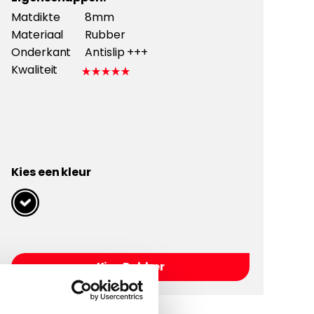
Matdikte
8mm
Materiaal
Rubber
Onderkant
Antislip +++
Kwaliteit
Kies een kleur
Kies Rubber