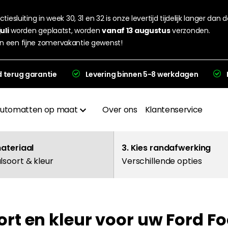
tiesluiting in week 30, 31 en 32 is onze levertijd tijdelijk langer dan 
juli
worden geplaatst, worden
vanaf 13 augustus
verzonden.
n een fijne zomervakantie gewenst!
d terug garantie
Levering binnen 5-8 werkdagen
utomatten op maat
Over ons
Klantenservice
Materialen
materiaal
3. Kies randafwerking
lsoort & kleur
Verschillende opties
Afwerkingen
Hakplaat
rt en kleur voor uw Ford Fo
evering en garantie