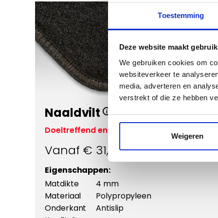
Toestemming
Deze website maakt gebruik
We gebruiken cookies om cont
websiteverkeer te analyseren
Vergroten
media, adverteren en analys
verstrekt of die ze hebben v
Naaldvilt
Doeltreffend en voordelig
Weigeren
Vanaf €
31,95
Eigenschappen:
Matdikte
4 mm
Materiaal
Polypropyleen
Onderkant
Antislip