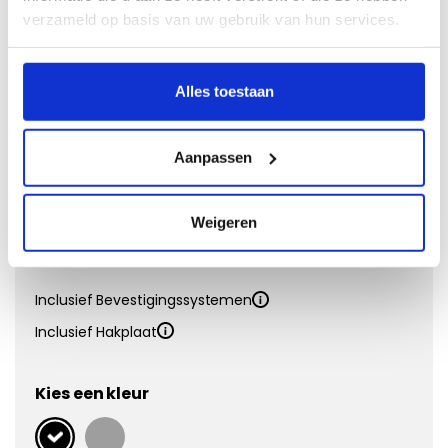
Naaldvilt
verzameld op basis van uw gebruik van hun services.
Doeltreffend en voordelig
Alles toestaan
Vanaf €
31,95
Eigenschappen:
Aanpassen
Matdikte
4 mm
Materiaal
Polypropyleen
Onderkant
Antislip
Weigeren
Kwaliteit
Inclusief Bevestigingssystemen
Inclusief Hakplaat
Kies een kleur