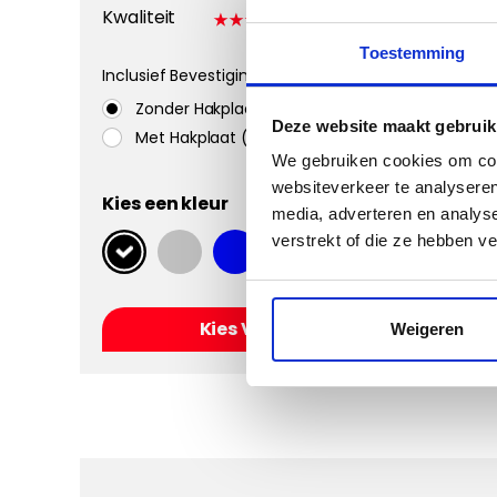
Kwaliteit
Toestemming
Inclusief Bevestigingssystemen
Zonder Hakplaat
Deze website maakt gebruik
Met Hakplaat (aanbevolen)
We gebruiken cookies om cont
websiteverkeer te analyseren
Kies een kleur
media, adverteren en analys
verstrekt of die ze hebben v
Kies Velours Classic
Weigeren