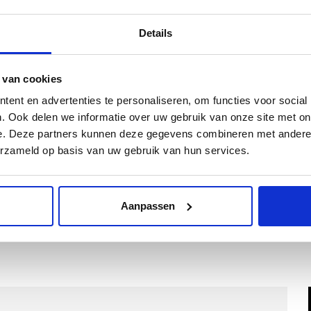
Kwaliteit
Details
Inclusief Bevestigingssystemen
 van cookies
Kies een kleur
ent en advertenties te personaliseren, om functies voor social
. Ook delen we informatie over uw gebruik van onze site met on
e. Deze partners kunnen deze gegevens combineren met andere i
erzameld op basis van uw gebruik van hun services.
Kies Velours Premium
Aanpassen