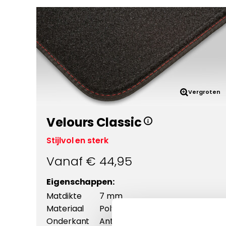
Vergroten
Velours Classic
Stijlvol en sterk
Vanaf €
44,95
Eigenschappen:
Matdikte
7 mm
Materiaal
Polyamide
Onderkant
Antislip +