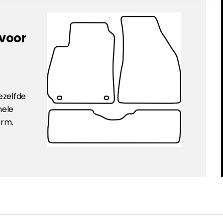
 voor
ezelfde
nele
orm.