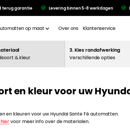
d terug garantie
Levering binnen 5-8 werkdagen
utomatten op maat
Over ons
Klantenservice
Materialen
materiaal
3. Kies randafwerking
lsoort & kleur
Verschillende opties
Afwerkingen
Hakplaat
ort en kleur voor uw Hyunda
evering en garantie
alen en kleuren voor uw Hyundai Sante Fé automatten.
 hier
voor meer info over de materialen.