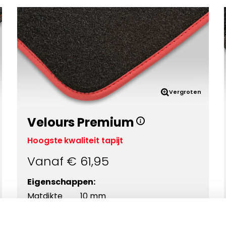
Vergroten
Velours Premium
Hoogste kwaliteit tapijt
Vanaf €
61,95
Eigenschappen:
Matdikte
10 mm
Materiaal
Polyamide
Onderkant
Antislip ++