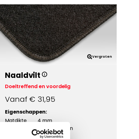
Vergroten
Naaldvilt
Doeltreffend en voordelig
Vanaf €
31,95
Eigenschappen:
Matdikte
4 mm
Materiaal
Polypropyleen
Onderkant
Antislip