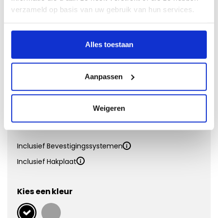
Naaldvilt
verzameld op basis van uw gebruik van hun services.
Doeltreffend en voordelig
Alles toestaan
Vanaf €
39,00
Eigenschappen:
Aanpassen
Matdikte
4 mm
Materiaal
Polypropyleen
Onderkant
Antislip
Weigeren
Kwaliteit
Inclusief Bevestigingssystemen
Inclusief Hakplaat
Kies een kleur