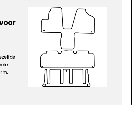
 voor
ezelfde
nele
orm.