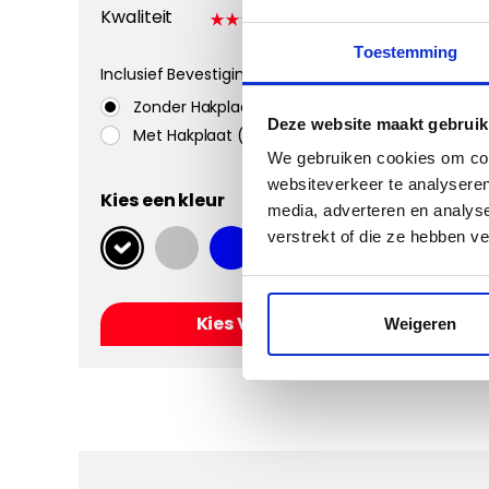
Kwaliteit
Toestemming
Inclusief Bevestigingssystemen
Zonder Hakplaat
Deze website maakt gebruik
Met Hakplaat (aanbevolen)
We gebruiken cookies om cont
websiteverkeer te analyseren
Kies een kleur
media, adverteren en analys
verstrekt of die ze hebben v
Kies Velours Classic
Weigeren