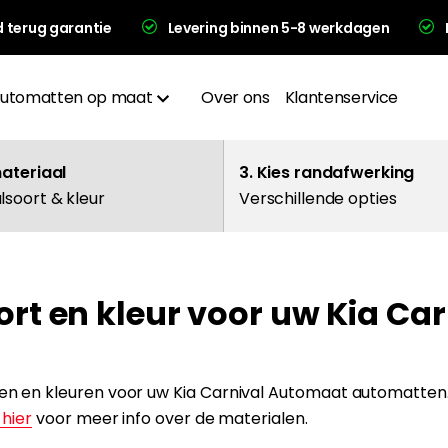
d terug garantie
Levering binnen 5-8 werkdagen
utomatten op maat
Over ons
Klantenservice
Materialen
materiaal
3. Kies randafwerking
lsoort & kleur
Verschillende opties
Afwerkingen
Hakplaat
ort en kleur voor uw Kia Ca
evering en garantie
alen en kleuren voor uw Kia Carnival Automaat automatten
 hier
voor meer info over de materialen.