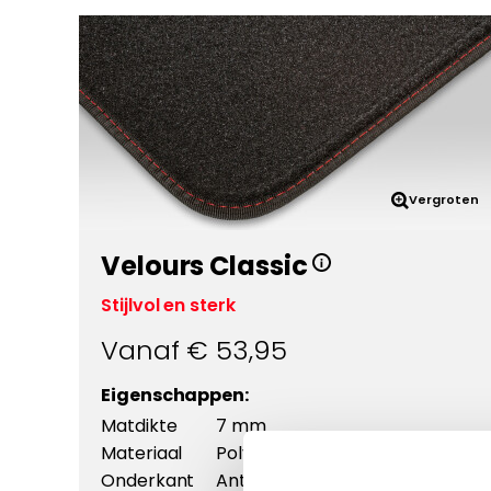
Vergroten
Velours Classic
Stijlvol en sterk
Vanaf €
53,95
Eigenschappen:
Matdikte
7 mm
Materiaal
Polyamide
Onderkant
Antislip +