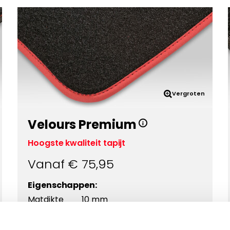
Vergroten
Velours Premium
Hoogste kwaliteit tapijt
Vanaf €
75,95
Eigenschappen:
Matdikte
10 mm
Materiaal
Polyamide
Onderkant
Antislip ++