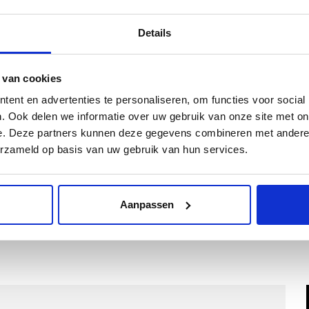
Kwaliteit
Details
Inclusief Bevestigingssystemen
 van cookies
Kies een kleur
ent en advertenties te personaliseren, om functies voor social
. Ook delen we informatie over uw gebruik van onze site met on
e. Deze partners kunnen deze gegevens combineren met andere i
erzameld op basis van uw gebruik van hun services.
Kies Velours Premium
Aanpassen