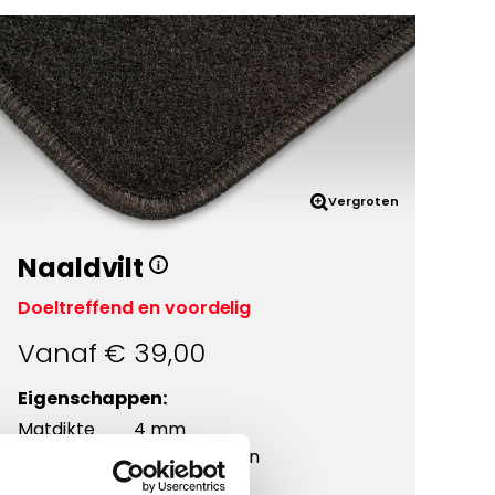
Vergroten
Naaldvilt
Doeltreffend en voordelig
Vanaf €
39,00
Eigenschappen:
Matdikte
4 mm
Materiaal
Polypropyleen
Onderkant
Antislip