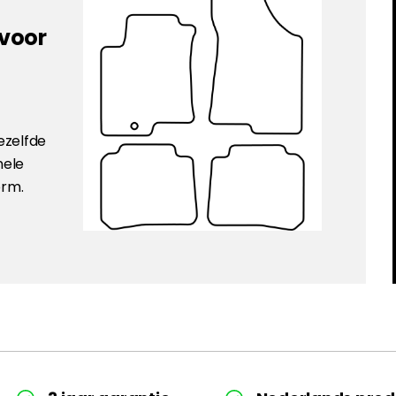
 voor
ezelfde
nele
orm.