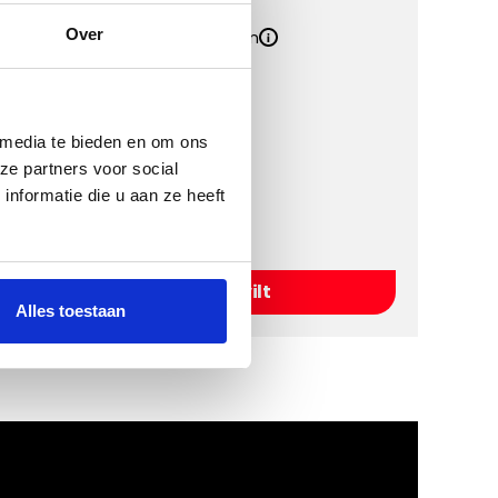
Over
Inclusief Bevestigingssystemen
Inclusief Hakplaat
Kies een kleur
 media te bieden en om ons
ze partners voor social
nformatie die u aan ze heeft
Kies Naaldvilt
Alles toestaan