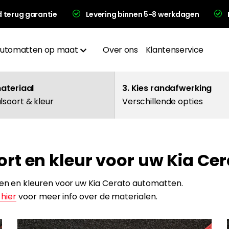
d terug garantie
Levering binnen 5-8 werkdagen
utomatten op maat
Over ons
Klantenservice
Materialen
materiaal
3. Kies randafwerking
lsoort & kleur
Verschillende opties
Afwerkingen
Hakplaat
ort en kleur voor uw Kia Ce
evering en garantie
len en kleuren voor uw Kia Cerato automatten.
 hier
voor meer info over de materialen.