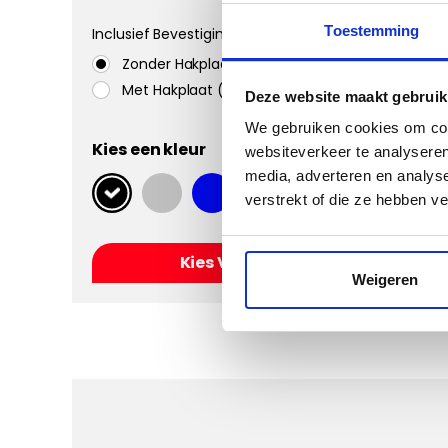
Toestemming
Inclusief Bevestigingssystemen
Zonder Hakplaat
Met Hakplaat (aanbevolen)
Deze website maakt gebruik
We gebruiken cookies om cont
Kies een kleur
websiteverkeer te analyseren
media, adverteren en analys
verstrekt of die ze hebben v
Kies Velours Classic
Weigeren