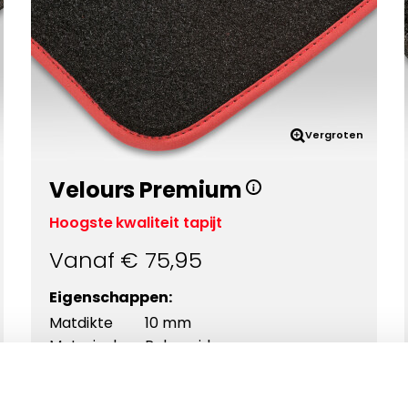
Vergroten
Velours Premium
Hoogste kwaliteit tapijt
Vanaf €
75,95
Eigenschappen:
Matdikte
10 mm
Materiaal
Polyamide
Onderkant
Antislip ++
Kwaliteit