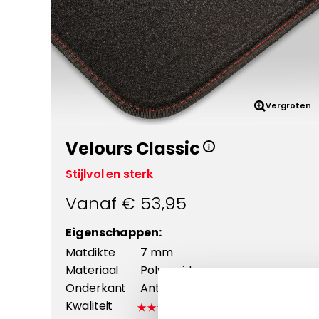
Vergroten
Velours Classic
Stijlvol en sterk
Vanaf €
53,95
Eigenschappen:
Matdikte
7 mm
Materiaal
Polyamide
Onderkant
Antislip +
Kwaliteit