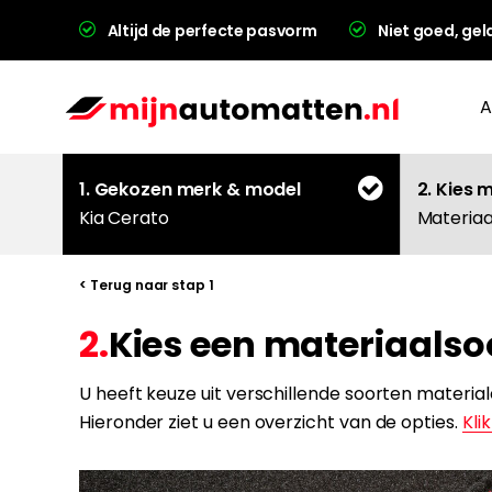
Altijd de perfecte pasvorm
Niet goed, gel
A
1. Gekozen merk & model
2. Kies 
Kia Cerato
Materiaa
< Terug naar stap 1
2.
Kies een materiaalso
L
U heeft keuze uit verschillende soorten materia
Hieronder ziet u een overzicht van de opties.
Klik