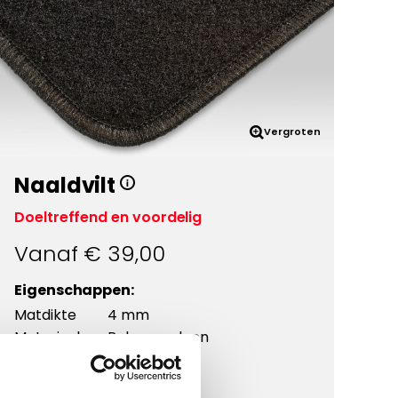
Vergroten
Naaldvilt
Doeltreffend en voordelig
Vanaf €
39,00
Eigenschappen:
Matdikte
4 mm
Materiaal
Polypropyleen
Onderkant
Antislip
Kwaliteit