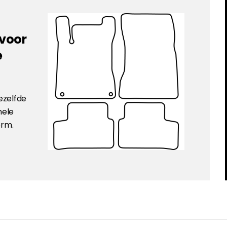
 voor
e
ezelfde
nele
orm.