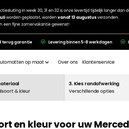
tiesluiting in week 30, 31 en 32 is onze levertijd tijdelijk langer dan 
juli
worden geplaatst, worden
vanaf 13 augustus
verzonden.
n een fijne zomervakantie gewenst!
d terug garantie
Levering binnen 5-8 werkdagen
utomatten op maat
Over ons
Klantenservice
Materialen
materiaal
3. Kies randafwerking
lsoort & kleur
Verschillende opties
Afwerkingen
Hakplaat
ort en kleur voor uw Merce
evering en garantie