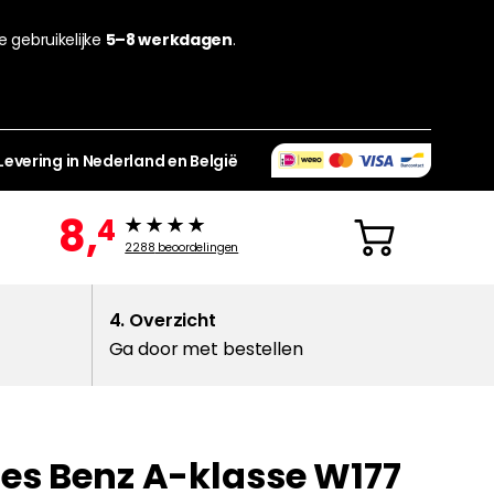
de gebruikelijke
5–8 werkdagen
.
Levering in Nederland en België
8,
4
2288
beoordelingen
4. Overzicht
Ga door met bestellen
des Benz A-klasse W177