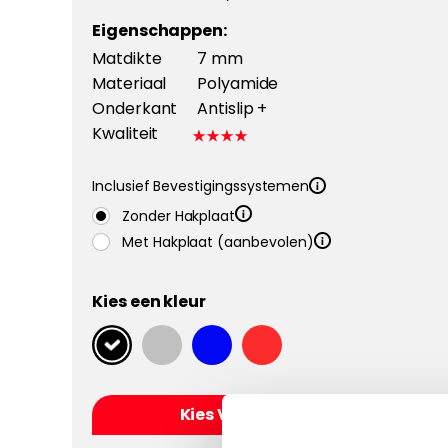
Eigenschappen:
Matdikte
7 mm
Materiaal
Polyamide
Onderkant
Antislip +
Kwaliteit
Inclusief Bevestigingssystemen
Zonder Hakplaat
Met Hakplaat (aanbevolen)
Kies een kleur
Kies Velours Classic