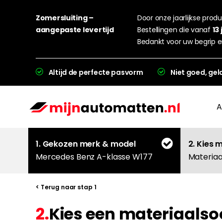
Zomersluiting –
Door onze jaarlijkse produc
aangepaste levertijd
Bestellingen die vanaf
13 
Bedankt voor uw begrip e
Altijd de perfecte pasvorm
Niet goed, gel
A
1. Gekozen merk & model
2. Kies 
Mercedes Benz A-klasse W177
Materiaa
< Terug naar stap 1
2.
Kies een materiaalso
L