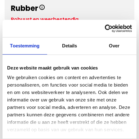
Rubber
Robuust en weerbestendig
Vanaf €
47,95
Eigenschappen:
Toestemming
Details
Over
Matdikte
8mm
Materiaal
Rubber
Deze website maakt gebruik van cookies
Onderkant
Antislip +++
Kwaliteit
We gebruiken cookies om content en advertenties te
personaliseren, om functies voor social media te bieden
en om ons websiteverkeer te analyseren. Ook delen we
informatie over uw gebruik van onze site met onze
partners voor social media, adverteren en analyse. Deze
partners kunnen deze gegevens combineren met andere
Kies een kleur
informatie die u aan ze heeft verstrekt of die ze hebben
verzameld op basis van uw gebruik van hun services.