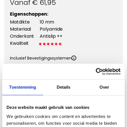
Vanaf €
61,95
Eigenschappen:
Matdikte
10 mm
Materiaal
Polyamide
Onderkant
Antislip ++
Kwaliteit
Inclusief Bevestigingssystemen
Kies een kleur
Toestemming
Details
Over
Kies Velours Premium
Deze website maakt gebruik van cookies
We gebruiken cookies om content en advertenties te
personaliseren, om functies voor social media te bieden