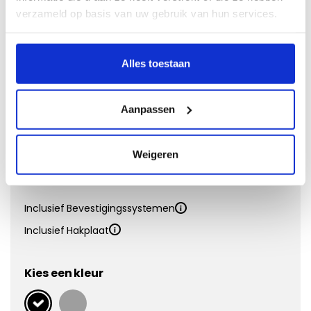
Naaldvilt
verzameld op basis van uw gebruik van hun services.
Doeltreffend en voordelig
Alles toestaan
Vanaf €
31,95
Eigenschappen:
Aanpassen
Matdikte
4 mm
Materiaal
Polypropyleen
Onderkant
Antislip
Weigeren
Kwaliteit
Inclusief Bevestigingssystemen
Inclusief Hakplaat
Kies een kleur