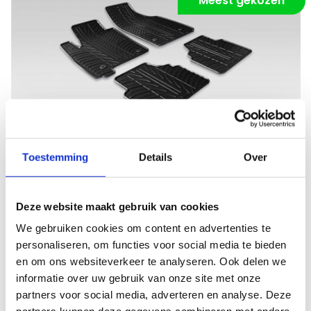
Meest gekozen
Vergroten
Rubber
Toestemming
Details
Over
Robuust en weerbestendig
Vanaf €
47,95
Deze website maakt gebruik van cookies
We gebruiken cookies om content en advertenties te
Eigenschappen:
personaliseren, om functies voor social media te bieden
Matdikte
8mm
en om ons websiteverkeer te analyseren. Ook delen we
Materiaal
Rubber
informatie over uw gebruik van onze site met onze
Onderkant
Antislip +++
partners voor social media, adverteren en analyse. Deze
Kwaliteit