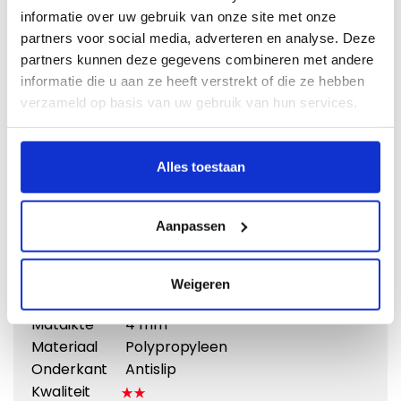
informatie over uw gebruik van onze site met onze
partners voor social media, adverteren en analyse. Deze
partners kunnen deze gegevens combineren met andere
informatie die u aan ze heeft verstrekt of die ze hebben
verzameld op basis van uw gebruik van hun services.
Vergroten
Alles toestaan
Naaldvilt
Doeltreffend en voordelig
Aanpassen
Vanaf €
31,95
Weigeren
Eigenschappen:
Matdikte
4 mm
Materiaal
Polypropyleen
Onderkant
Antislip
Kwaliteit