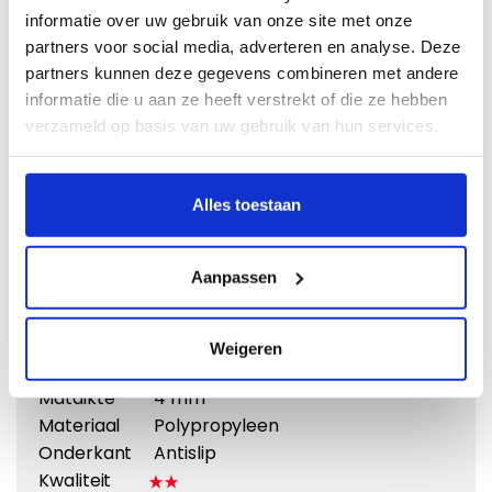
informatie over uw gebruik van onze site met onze
partners voor social media, adverteren en analyse. Deze
partners kunnen deze gegevens combineren met andere
informatie die u aan ze heeft verstrekt of die ze hebben
verzameld op basis van uw gebruik van hun services.
Vergroten
Alles toestaan
Naaldvilt
Doeltreffend en voordelig
Aanpassen
Vanaf €
31,95
Weigeren
Eigenschappen:
Matdikte
4 mm
Materiaal
Polypropyleen
Onderkant
Antislip
Kwaliteit