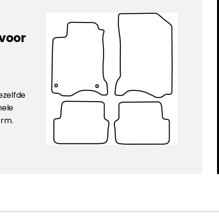
 voor
ezelfde
nele
orm.