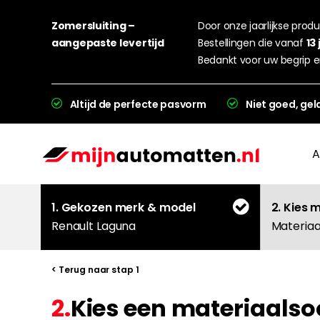
Zomersluiting –
Door onze jaarlijkse produc
aangepaste levertijd
Bestellingen die vanaf
13 
Bedankt voor uw begrip e
Altijd de perfecte pasvorm
Niet goed, gel
A
1. Gekozen merk & model
2. Kies 
Renault Laguna
Materiaa
< Terug naar stap 1
2.
Kies een materiaalso
L