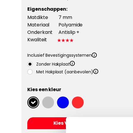
Eigenschappen:
Matdikte
7 mm
Materiaal
Polyamide
Onderkant
Antislip +
Kwaliteit
Inclusief Bevestigingssystemen
Zonder Hakplaat
Met Hakplaat (aanbevolen)
Kies een kleur
Kies Velours Classic