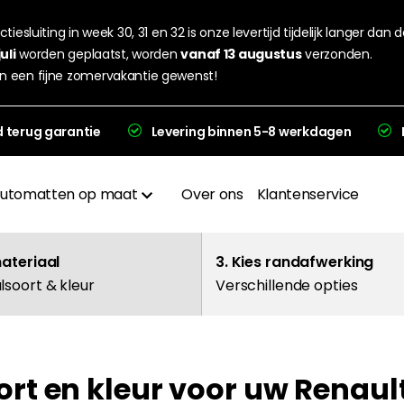
tiesluiting in week 30, 31 en 32 is onze levertijd tijdelijk langer dan 
juli
worden geplaatst, worden
vanaf 13 augustus
verzonden.
n een fijne zomervakantie gewenst!
d terug garantie
Levering binnen 5-8 werkdagen
utomatten op maat
Over ons
Klantenservice
Materialen
materiaal
3. Kies randafwerking
lsoort & kleur
Verschillende opties
Afwerkingen
Hakplaat
ort en kleur voor uw Renaul
evering en garantie