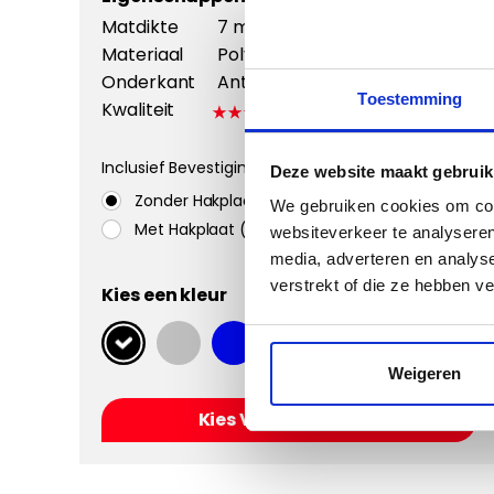
Matdikte
7 mm
Materiaal
Polyamide
Onderkant
Antislip +
Toestemming
Kwaliteit
Inclusief Bevestigingssystemen
Deze website maakt gebruik
Zonder Hakplaat
We gebruiken cookies om cont
Met Hakplaat (aanbevolen)
websiteverkeer te analyseren
media, adverteren en analys
verstrekt of die ze hebben v
Kies een kleur
Weigeren
Kies Velours Classic