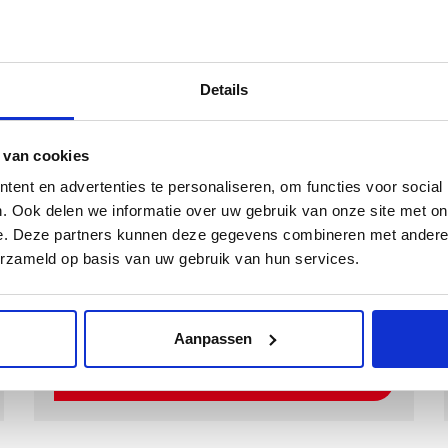
Matdikte
10 mm
Materiaal
Polyamide
Onderkant
Antislip ++
Details
Kwaliteit
Inclusief Bevestigingssystemen
 van cookies
ent en advertenties te personaliseren, om functies voor social
. Ook delen we informatie over uw gebruik van onze site met on
Kies een kleur
e. Deze partners kunnen deze gegevens combineren met andere i
erzameld op basis van uw gebruik van hun services.
Aanpassen
Kies Velours Premium