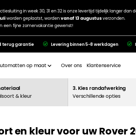
tiesluiting in week 30, 31 en 32 is onze levertijd tijdelijk langer dan 
juli
worden geplaatst, worden
vanaf 13 augustus
verzonden.
n een fijne zomervakantie gewenst!
d terug garantie
Levering binnen 5-8 werkdagen
utomatten op maat
Over ons
Klantenservice
Materialen
materiaal
3. Kies randafwerking
lsoort & kleur
Verschillende opties
Afwerkingen
Hakplaat
rt en kleur voor uw Rover 2
evering en garantie