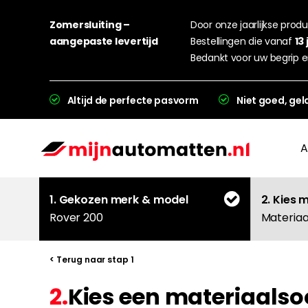
Zomersluiting –
Door onze jaarlijkse produc
aangepaste levertijd
Bestellingen die vanaf
13 
Bedankt voor uw begrip e
Altijd de perfecte pasvorm
Niet goed, gel
A
1. Gekozen merk & model
2. Kies 
Rover 200
Materiaa
< Terug naar stap 1
2.
Kies een materiaalsoo
L