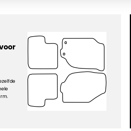
 voor
ezelfde
nele
orm.