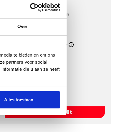
Matdikte
4 mm
Materiaal
Polypropyleen
Onderkant
Antislip
Over
Kwaliteit
Inclusief Bevestigingssystemen
Inclusief Hakplaat
 media te bieden en om ons
ze partners voor social
nformatie die u aan ze heeft
Kies een kleur
Alles toestaan
Kies Naaldvilt