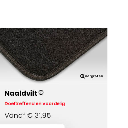
Vergroten
Naaldvilt
Doeltreffend en voordelig
Vanaf €
31,95
Eigenschappen: