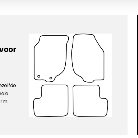
 voor
ezelfde
nele
orm.