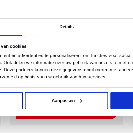
Matdikte
10 mm
Materiaal
Polyamide
Onderkant
Antislip ++
Details
Kwaliteit
Inclusief Bevestigingssystemen
 van cookies
ent en advertenties te personaliseren, om functies voor social
. Ook delen we informatie over uw gebruik van onze site met on
Kies een kleur
e. Deze partners kunnen deze gegevens combineren met andere i
erzameld op basis van uw gebruik van hun services.
Aanpassen
Kies Velours Premium