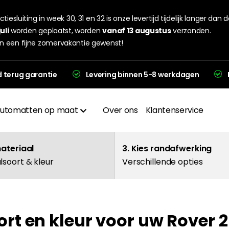
tiesluiting in week 30, 31 en 32 is onze levertijd tijdelijk langer dan 
juli
worden geplaatst, worden
vanaf 13 augustus
verzonden.
n een fijne zomervakantie gewenst!
d terug garantie
Levering binnen 5-8 werkdagen
utomatten op maat
Over ons
Klantenservice
Materialen
materiaal
3. Kies randafwerking
lsoort & kleur
Verschillende opties
Afwerkingen
Hakplaat
rt en kleur voor uw Rover 2
evering en garantie