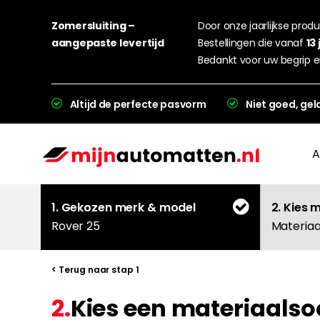
Zomersluiting –
Door onze jaarlijkse produc
aangepaste levertijd
Bestellingen die vanaf
13 
Bedankt voor uw begrip e
Altijd de perfecte pasvorm
Niet goed, gel
A
1. Gekozen merk & model
2. Kies 
Rover 25
Materiaa
< Terug naar stap 1
2.
Kies een materiaalsoo
L