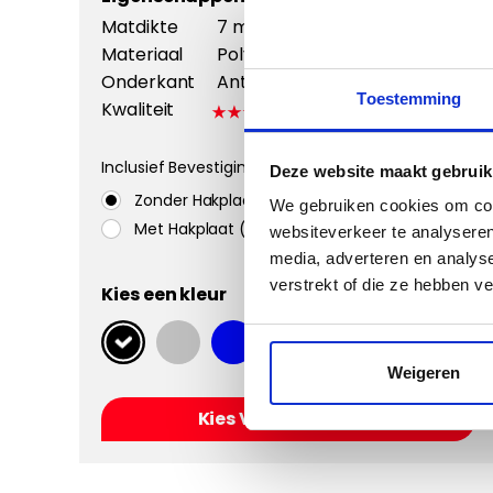
Matdikte
7 mm
Materiaal
Polyamide
Onderkant
Antislip +
Toestemming
Kwaliteit
Inclusief Bevestigingssystemen
Deze website maakt gebruik
Zonder Hakplaat
We gebruiken cookies om cont
Met Hakplaat (aanbevolen)
websiteverkeer te analyseren
media, adverteren en analys
verstrekt of die ze hebben v
Kies een kleur
Weigeren
Kies Velours Classic