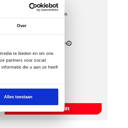
Matdikte
4 mm
Materiaal
Polypropyleen
Onderkant
Antislip
Over
Kwaliteit
Inclusief Bevestigingssystemen
Inclusief Hakplaat
 media te bieden en om ons
ze partners voor social
nformatie die u aan ze heeft
Kies een kleur
Alles toestaan
Kies Naaldvilt