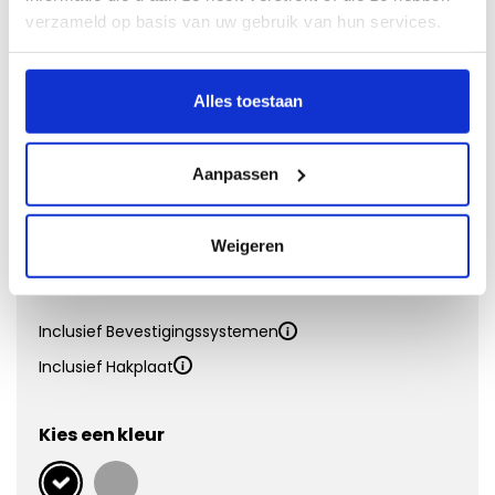
Naaldvilt
verzameld op basis van uw gebruik van hun services.
Doeltreffend en voordelig
Alles toestaan
Vanaf €
31,95
Eigenschappen:
Aanpassen
Matdikte
4 mm
Materiaal
Polypropyleen
Onderkant
Antislip
Weigeren
Kwaliteit
Inclusief Bevestigingssystemen
Inclusief Hakplaat
Kies een kleur