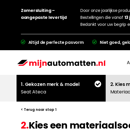
Zomersluiting –
Door onze jaarlijkse produc
aangepaste levertijd
Bestellingen die vanaf
13 
Bedankt voor uw begrip e
Altijd de perfecte pasvorm
Niet goed, gel
A
1. Gekozen merk & model
2. Kies 
Seat Ateca
Materiaa
< Terug naar stap 1
2.
Kies een materiaalso
L