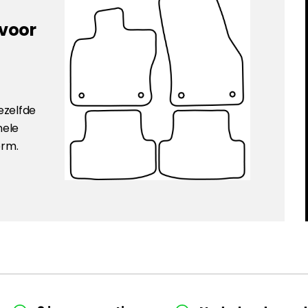
 voor
ezelfde
nele
orm.