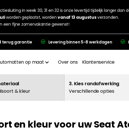
tiesluiting in week 30, 31 en 32 is onze levertijd tijdelijk langer dan 
juli
worden geplaatst, worden
vanaf 13 augustus
verzonden.
n een fijne zomervakantie gewenst!
d terug garantie
Levering binnen 5-8 werkdagen
utomatten op maat
Over ons
Klantenservice
Materialen
materiaal
3. Kies randafwerking
lsoort & kleur
Verschillende opties
Afwerkingen
Hakplaat
ort en kleur voor uw Seat A
evering en garantie