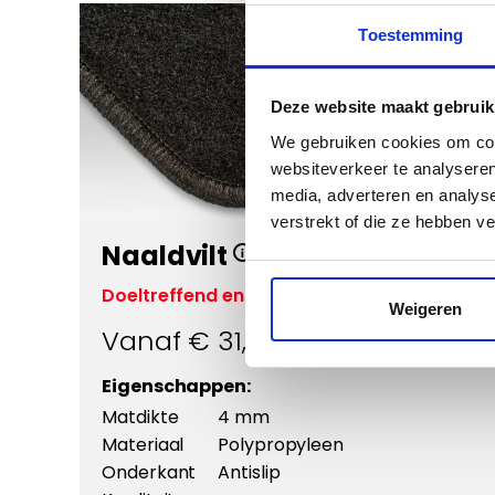
Toestemming
Deze website maakt gebruik
We gebruiken cookies om cont
websiteverkeer te analyseren
Vergroten
media, adverteren en analys
verstrekt of die ze hebben v
Naaldvilt
Doeltreffend en voordelig
Weigeren
Vanaf €
31,95
Eigenschappen:
Matdikte
4 mm
Materiaal
Polypropyleen
Onderkant
Antislip