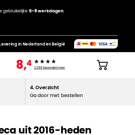
de gebruikelijke
5–8 werkdagen
.
Levering in Nederland en België
8,
4
2288
beoordelingen
4. Overzicht
Ga door met bestellen
teca uit 2016-heden