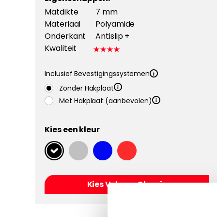
Matdikte
7 mm
Materiaal
Polyamide
Onderkant
Antislip +
Kwaliteit
Inclusief Bevestigingssystemen
Zonder Hakplaat
Met Hakplaat (aanbevolen)
Kies een kleur
Kies Velours Classic