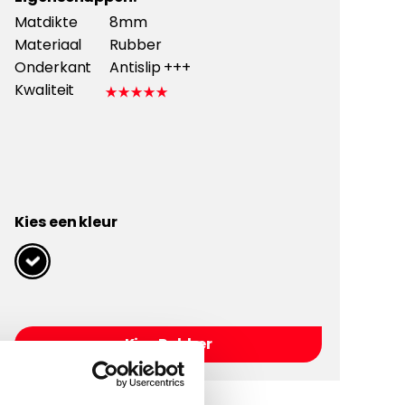
Matdikte
8mm
Materiaal
Rubber
Onderkant
Antislip +++
Kwaliteit
Kies een kleur
Kies Rubber