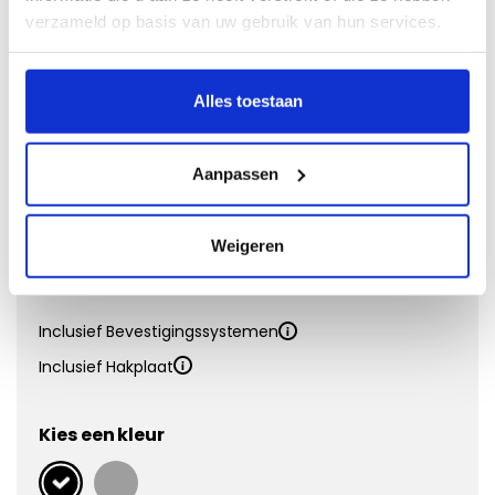
Naaldvilt
verzameld op basis van uw gebruik van hun services.
Doeltreffend en voordelig
Alles toestaan
Vanaf €
31,95
Eigenschappen:
Aanpassen
Matdikte
4 mm
Materiaal
Polypropyleen
Onderkant
Antislip
Weigeren
Kwaliteit
Inclusief Bevestigingssystemen
Inclusief Hakplaat
Kies een kleur