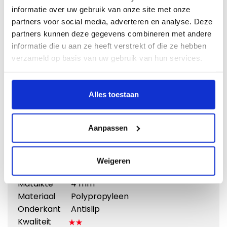
informatie over uw gebruik van onze site met onze
partners voor social media, adverteren en analyse. Deze
partners kunnen deze gegevens combineren met andere
informatie die u aan ze heeft verstrekt of die ze hebben
verzameld op basis van uw gebruik van hun services.
Vergroten
Alles toestaan
Naaldvilt
Doeltreffend en voordelig
Aanpassen
Vanaf €
31,95
Weigeren
Eigenschappen:
Matdikte
4 mm
Materiaal
Polypropyleen
Onderkant
Antislip
Kwaliteit