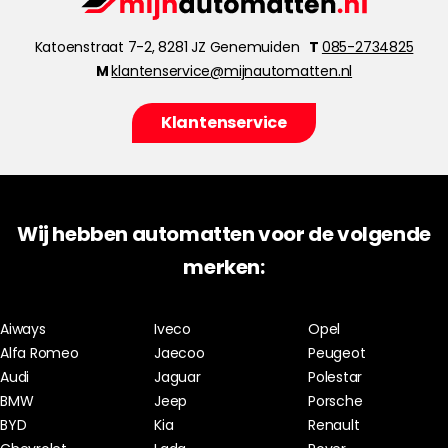
Katoenstraat 7-2, 8281 JZ Genemuiden
T
085-2734825
M
klantenservice@mijnautomatten.nl
Klantenservice
Wij hebben automatten voor de volgende
merken:
Aiways
Iveco
Opel
Alfa Romeo
Jaecoo
Peugeot
Audi
Jaguar
Polestar
BMW
Jeep
Porsche
BYD
Kia
Renault