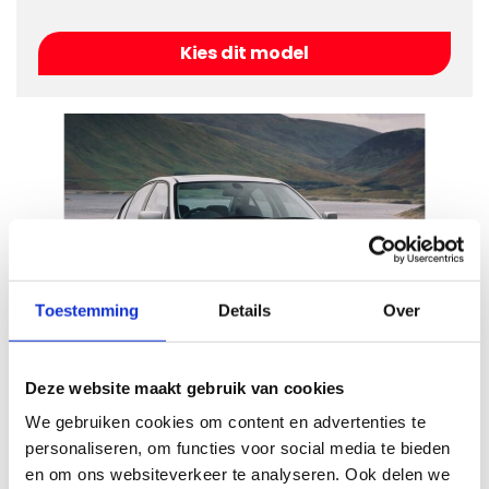
Kies dit model
Toestemming
Details
Over
BMW 3-serie E46
Deze website maakt gebruik van cookies
Bouwjaar
1999 - 2006
We gebruiken cookies om content en advertenties te
personaliseren, om functies voor social media te bieden
Kies dit model
en om ons websiteverkeer te analyseren. Ook delen we