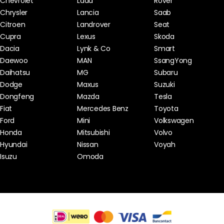
Chevrolet
Lada
Rover
Chrysler
Lancia
Saab
Citroen
Landrover
Seat
Cupra
Lexus
Skoda
Dacia
Lynk & Co
Smart
Daewoo
MAN
SsangYong
Daihatsu
MG
Subaru
Dodge
Maxus
Suzuki
Dongfeng
Mazda
Tesla
Fiat
Mercedes Benz
Toyota
Ford
Mini
Volkswagen
Honda
Mitsubishi
Volvo
Hyundai
Nissan
Voyah
Isuzu
Omoda