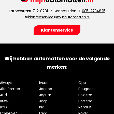
Katoenstraat 7-2, 8281 JZ Genemuiden
T
085-2734825
M
klantenservice@mijnautomatten.nl
Klantenservice
Wij hebben automatten voor de volgende
merken:
Aiways
Iveco
Opel
Alfa Romeo
Jaecoo
Peugeot
Audi
Jaguar
Polestar
BMW
Jeep
Porsche
BYD
Kia
Renault
Chevrolet
Lada
Rover