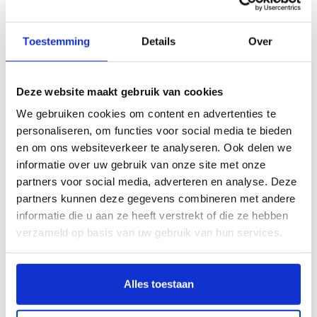
op kenteken zoeken:
Toestemming
Details
Over
Deze website maakt gebruik van cookies
We gebruiken cookies om content en advertenties te
personaliseren, om functies voor social media te bieden
en om ons websiteverkeer te analyseren. Ook delen we
informatie over uw gebruik van onze site met onze
partners voor social media, adverteren en analyse. Deze
Bel:
085 273 48 25
(lokaal tarief)
partners kunnen deze gegevens combineren met andere
informatie die u aan ze heeft verstrekt of die ze hebben
verzameld op basis van uw gebruik van hun services.
Alfa Romeo 166 automatten op maat
Alles toestaan
bestellen