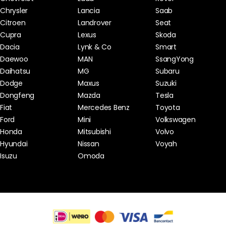
Chrysler
Lancia
Saab
Citroen
Landrover
Seat
Cupra
Lexus
Skoda
Dacia
Lynk & Co
Smart
Daewoo
MAN
SsangYong
Daihatsu
MG
Subaru
Dodge
Maxus
Suzuki
Dongfeng
Mazda
Tesla
Fiat
Mercedes Benz
Toyota
Ford
Mini
Volkswagen
Honda
Mitsubishi
Volvo
Hyundai
Nissan
Voyah
Isuzu
Omoda