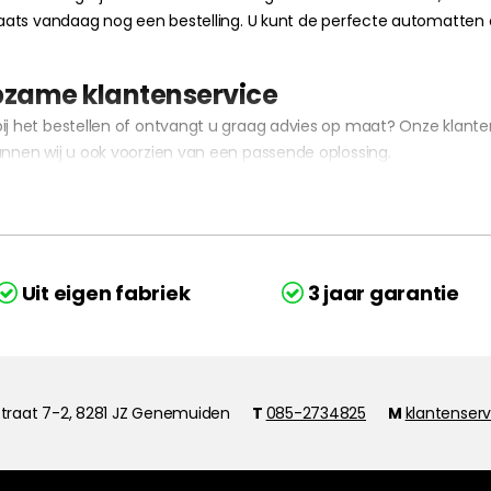
 plaats vandaag nog een bestelling. U kunt de perfecte automatte
pzame klantenservice
bij het bestellen of ontvangt u graag advies op maat? Onze klante
unnen wij u ook voorzien van een passende oplossing.
Uit eigen fabriek
3 jaar garantie
traat 7-2, 8281 JZ Genemuiden
T
085-2734825
M
klantenser