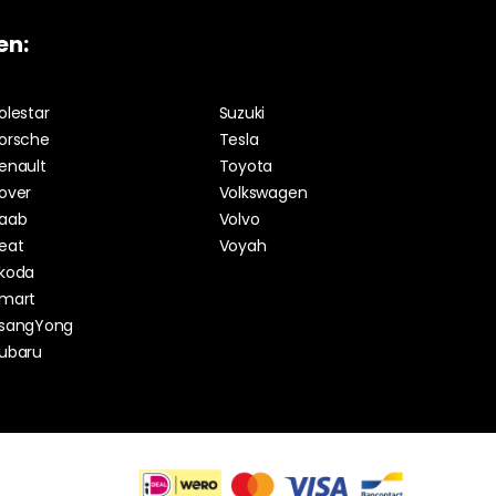
en:
olestar
Suzuki
orsche
Tesla
enault
Toyota
over
Volkswagen
aab
Volvo
eat
Voyah
koda
mart
sangYong
ubaru