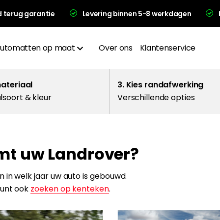
d terug garantie
Levering binnen 5-8 werkdagen
utomatten op maat
Over ons
Klantenservice
Materialen
materiaal
3. Kies randafwerking
lsoort & kleur
Verschillende opties
Afwerkingen
Hakplaat
mt uw Landrover?
evering en garantie
 in welk jaar uw auto is gebouwd.
kunt ook
zoeken op kenteken
.