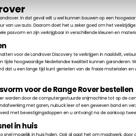
rover
drover. In dat geval wilt u wel kunnen bouwen op een hoogwaardig
rieur van uw auto. Daarom doet het u zeker goed om het veelzijd
le pasvorm en zijn verkrijgbaar in verschillende kleuren en materi
en
tten voor de Landrover Discovery te verkrijgen in naaldvilt, velou
en tijde hoogwaardige Nederlandse kwaliteit kunnen garanderen. W
kerd dat u een lange tijd kunt genieten van de fraaie materialen
vorm voor de Range Rover bestellen
r worden door de computergestuurde snijmachine tot op de centi
randafwerking met garen, nubuck leer of een geweven band en verze
geleverd met bevestigingsdoppen en u ontvangt na de aankoop twe
el in huis
 zo snel mogelijk in huis halen. Ook al gaat het om maatwerk, door