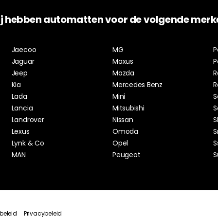
j hebben automatten voor de volgende merk
Jaecoo
MG
P
Jaguar
Maxus
P
Jeep
Mazda
R
Kia
Mercedes Benz
R
Lada
Mini
S
Lancia
Mitsubishi
S
Landrover
Nissan
S
Lexus
Omoda
S
Lynk & Co
Opel
S
MAN
Peugeot
S
beleid
Privacybeleid