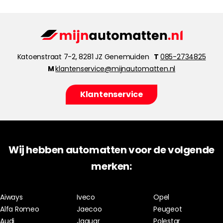
Katoenstraat 7-2, 8281 JZ Genemuiden
T
085-2734825
M
klantenservice@mijnautomatten.nl
Klantenservice
Wij hebben automatten voor de volgende
merken:
Aiways
Iveco
Opel
Alfa Romeo
Jaecoo
Peugeot
Audi
Jaguar
Polestar