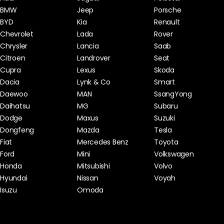
BMW
Jeep
Porsche
BYD
Kia
Renault
Chevrolet
Lada
Rover
Chrysler
Lancia
Saab
Citroen
Landrover
Seat
Cupra
Lexus
Skoda
Dacia
Lynk & Co
Smart
Daewoo
MAN
SsangYong
Daihatsu
MG
Subaru
Dodge
Maxus
Suzuki
Dongfeng
Mazda
Tesla
Fiat
Mercedes Benz
Toyota
Ford
Mini
Volkswagen
Honda
Mitsubishi
Volvo
Hyundai
Nissan
Voyah
Isuzu
Omoda