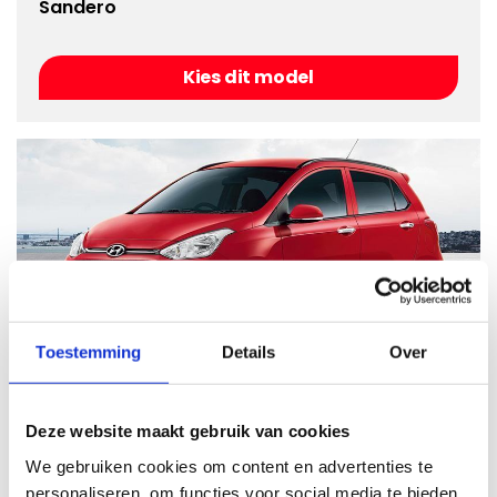
Sandero
Kies dit model
Toestemming
Details
Over
Spring
Deze website maakt gebruik van cookies
Kies dit model
We gebruiken cookies om content en advertenties te
personaliseren, om functies voor social media te bieden