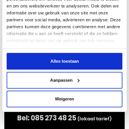
en om ons websiteverkeer te analyseren. Ook delen we
informatie over uw gebruik van onze site met onze
partners voor social media, adverteren en analyse. Deze
Ik weet het bouwjaar niet
partners kunnen deze gegevens combineren met andere
informatie die u aan ze heeft verstrekt of die ze hebben
Als u het bouwjaar niet weet van uw auto kunt u hier
verzameld op basis van uw gebruik van hun services.
op kenteken zoeken:
Alles toestaan
Aanpassen
Weigeren
Bel:
085 273 48 25
(lokaal tarief)