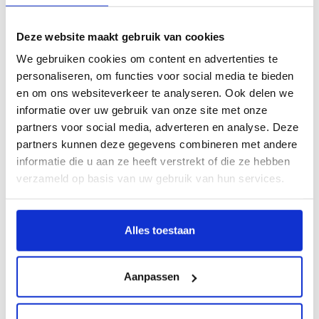
Ypsilon
Deze website maakt gebruik van cookies
Kies dit model
We gebruiken cookies om content en advertenties te
personaliseren, om functies voor social media te bieden
en om ons websiteverkeer te analyseren. Ook delen we
informatie over uw gebruik van onze site met onze
partners voor social media, adverteren en analyse. Deze
Ik weet het bouwjaar niet
partners kunnen deze gegevens combineren met andere
Als u het bouwjaar niet weet van uw auto kunt u hier
informatie die u aan ze heeft verstrekt of die ze hebben
verzameld op basis van uw gebruik van hun services.
op kenteken zoeken:
Alles toestaan
Aanpassen