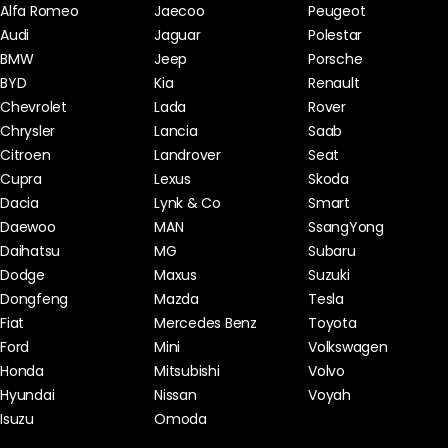
Alfa Romeo
Jaecoo
Peugeot
Audi
Jaguar
Polestar
BMW
Jeep
Porsche
BYD
Kia
Renault
Chevrolet
Lada
Rover
Chrysler
Lancia
Saab
Citroen
Landrover
Seat
Cupra
Lexus
Skoda
Dacia
Lynk & Co
Smart
Daewoo
MAN
SsangYong
Daihatsu
MG
Subaru
Dodge
Maxus
Suzuki
Dongfeng
Mazda
Tesla
Fiat
Mercedes Benz
Toyota
Ford
Mini
Volkswagen
Honda
Mitsubishi
Volvo
Hyundai
Nissan
Voyah
Isuzu
Omoda