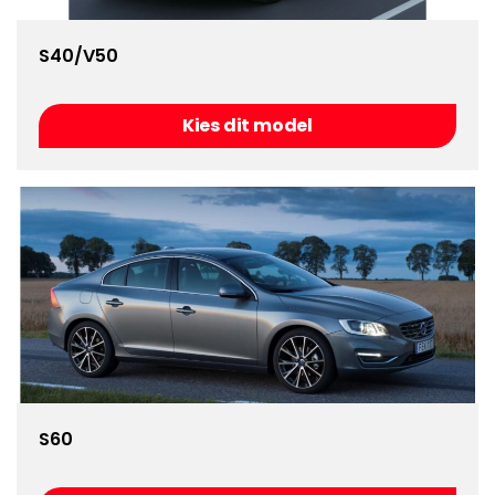
S40/V50
Kies dit model
S60