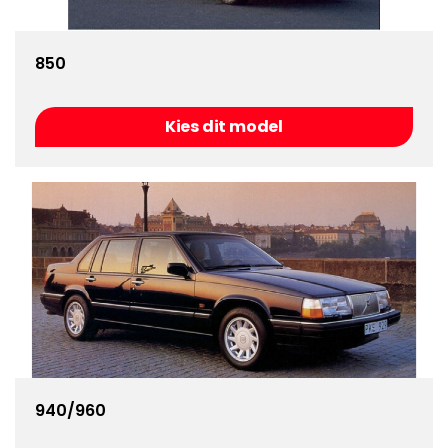
850
Kies dit model
940/960