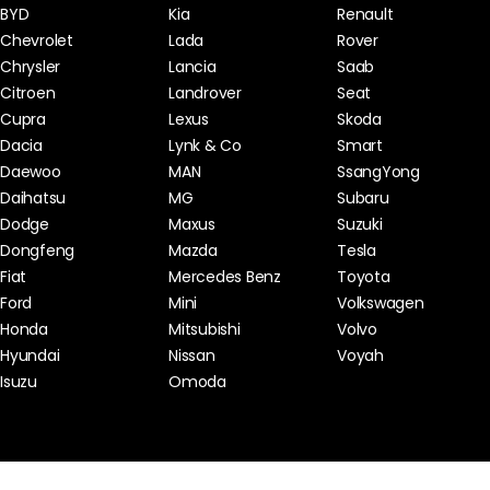
BYD
Kia
Renault
Chevrolet
Lada
Rover
Chrysler
Lancia
Saab
Citroen
Landrover
Seat
Cupra
Lexus
Skoda
Dacia
Lynk & Co
Smart
Daewoo
MAN
SsangYong
Daihatsu
MG
Subaru
Dodge
Maxus
Suzuki
Dongfeng
Mazda
Tesla
Fiat
Mercedes Benz
Toyota
Ford
Mini
Volkswagen
Honda
Mitsubishi
Volvo
Hyundai
Nissan
Voyah
Isuzu
Omoda