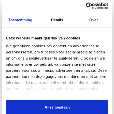
Toestemming
Details
Over
Deze website maakt gebruik van cookies
We gebruiken cookies om content en advertenties te
personaliseren, om functies voor social media te bieden
Daihatsu Cuore L501
en om ons websiteverkeer te analyseren. Ook delen we
informatie over uw gebruik van onze site met onze
Bouwjaar
1994 - 1998
partners voor social media, adverteren en analyse. Deze
partners kunnen deze gegevens combineren met andere
Kies dit model
informatie die u aan ze heeft verstrekt of die ze hebben
verzameld op basis van uw gebruik van hun services.
Alles toestaan
Ik weet het bouwjaar niet