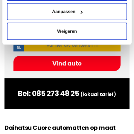
Als u het bouwjaar niet weet van uw auto kunt u hier
Aanpassen
op kenteken zoeken:
Weigeren
Bel:
085 273 48 25
(lokaal tarief)
Daihatsu Cuore automatten op maat