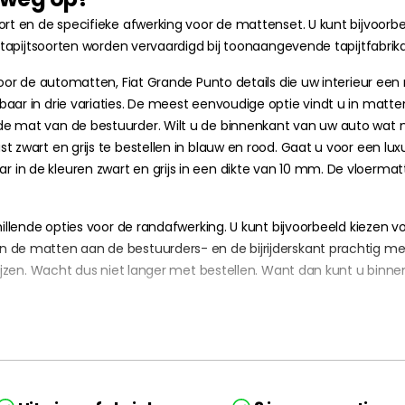
ort en de specifieke afwerking voor de mattenset. U kunt bijvoor
e tapijtsoorten worden vervaardigd bij toonaangevende tapijtfabrik
voor de automatten, Fiat Grande Punto details die uw interieur een
r in drie variaties. De meest eenvoudige optie vindt u in matten van
e mat van de bestuurder. Wilt u de binnenkant van uw auto wat me
 zwart en grijs te bestellen in blauw en rood. Gaat u voor een lu
in de kleuren zwart en grijs in een dikte van 10 mm. De vloermat
chillende opties voor de randafwerking. U kunt bijvoorbeeld kieze
n de matten aan de bestuurders- en de bijrijderskant prachtig m
rijzen. Wacht dus niet langer met bestellen. Want dan kunt u binnen