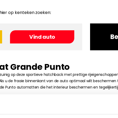
 hier op kenteken zoeken:
Be
at Grande Punto
zuinig op deze sportieve hatchback met prettige rijeigenschappen.
. Als u de fraaie binnenkant van de auto optimaal wilt beschermen t
e Punto automatten die het interieur beschermen en tegelijkertijd v
en model van uw auto in elkaar steken. Om te voorkomen dat uw ni
gingspunten. U kunt zelf de kleur, afwerking en het materiaal sel
envoudige bestelproces door te filteren op merk, model en bouwj