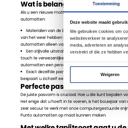
Wat is belangrijk bij een nieuw
Toestemming
Als u een nieuwe mattenset koopt, is het aan te rade
automatten:
Deze website maakt gebruik
Materialen van de beste kwaliteit. Want de matten i
We gebruiken cookies om cont
van het weer hebben hun weerslag. In de winter kan dat
websiteverkeer te analyseren
automatten alleen van hoogwaardige tapijtsoorten.
media, adverteren en analys
Een stijlvolle uitstraling die perfect past bij uw Fia
verstrekt of die ze hebben v
touch te verwezenlijken met kleine details. Het beste
automatten een persoonlijke twist.
Exact dezelfde pasvorm als de originele set. Dat st
Weigeren
bespaart u zichzelf een hoop rompslomp bij het neer
Perfecte pasvormmatten voor 
De juiste pasvorm is cruciaal. Hoe u die kunt bepalen 
Het enige dat u hoeft in te voeren, is het bouwjaar van
zeer secuur te werk met onze computergestuurde snijm
Punto automatten op maat kunnen maken.
Met welke tapijtsoort gaat u d