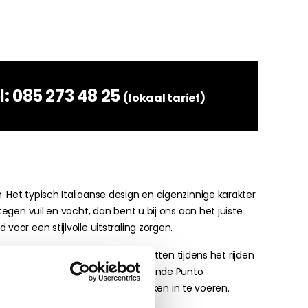
l:
085 273 48 25
(lokaal tarief)
 Het typisch Italiaanse design en eigenzinnige karakter
egen vuil en vocht, dan bent u bij ons aan het juiste
oor een stijlvolle uitstraling zorgen.
euwe Fiat Grande Punto automatten tijdens het rijden
ecteren van uw automatten. Fiat Grande Punto
aar of door simpelweg uw kenteken in te voeren.