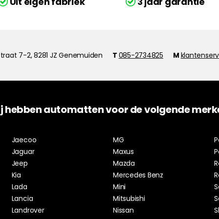
Uit eigen fabriek
3 jaar garantie
traat 7-2, 8281 JZ Genemuiden
T
085-2734825
M
klantenser
j hebben automatten voor de volgende merk
Jaecoo
MG
P
Jaguar
Maxus
P
Jeep
Mazda
R
Kia
Mercedes Benz
R
Lada
Mini
S
Lancia
Mitsubishi
S
Landrover
Nissan
S