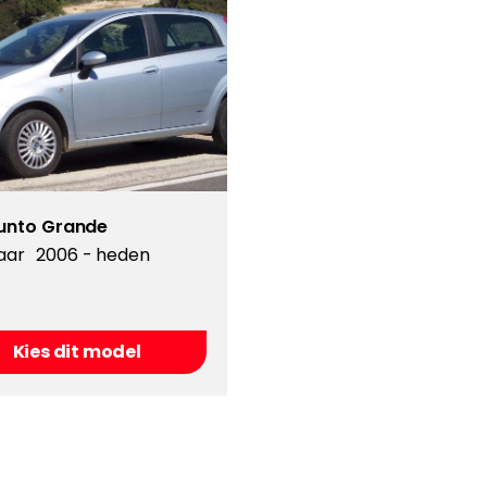
Punto Grande
aar
2006 - heden
Kies dit model