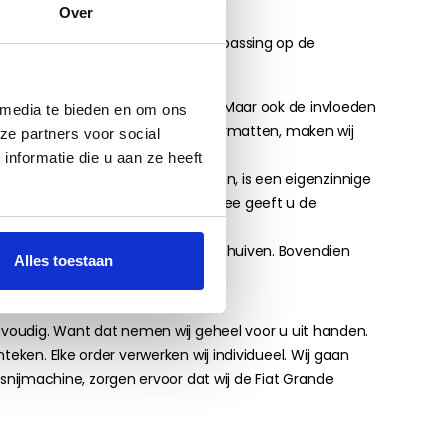
Over
 zijn de volgende punten van toepassing op de
schoenen er voortdurend overheen. Maar ook de invloeden
 media te bieden en om ons
 of zand. Net als alle andere vloermatten, maken wij
ze partners voor social
nformatie die u aan ze heeft
tten niet direct in het zicht zitten, is een eigenzinnige
it diverse randafwerkingen. Hiermee geeft u de
mdat de matten niet kunnen gaan schuiven. Bovendien
Alles toestaan
envoudig. Want dat nemen wij geheel voor u uit handen.
eken. Elke order verwerken wij individueel. Wij gaan
ijmachine, zorgen ervoor dat wij de Fiat Grande