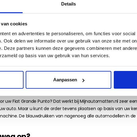
e set automatten?
Details
n om rekening te houden met een paar belangrijke punten. Daarom
 van cookies
n uw auto krijgen veel te voorduren. Tijdens het rijden gaan uw 
ent en advertenties te personaliseren, om functies voor social
 sneeuw, strooizout en regenwater zijn. En in de zomer regenwater
. Ook delen we informatie over uw gebruik van onze site met on
e. Deze partners kunnen deze gegevens combineren met andere i
t Grande Punto én uw persoonlijke smaak. Ondanks het feit dat vloerma
erzameld op basis van uw gebruik van hun services.
lproces in onze webshop maakt het daarom mogelijk om te kiezen u
aat netjes en daarnaast draagt het bij aan een stuk veiligheid, o
Aanpassen
leggen van de pasvormmatten.
uw Fiat Grande Punto
voor uw Fiat Grande Punto? Dat werkt bij Mijnautomatten.nl zeer e
 uw auto. Maar u kunt de order tevens plaatsen op basis van uw kent
achine. De blauwdrukken van nagenoeg alle automodellen in de sn
e weg op?