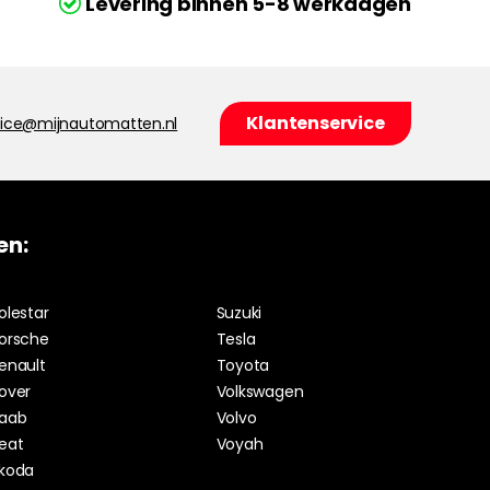
Levering binnen 5-8 werkdagen
Klantenservice
vice@mijnautomatten.nl
en:
olestar
Suzuki
orsche
Tesla
enault
Toyota
over
Volkswagen
aab
Volvo
eat
Voyah
koda