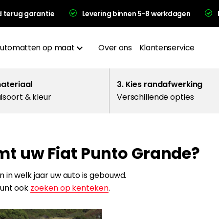
d terug garantie
Levering binnen 5-8 werkdagen
utomatten op maat
Over ons
Klantenservice
Materialen
materiaal
3. Kies randafwerking
lsoort & kleur
Verschillende opties
Afwerkingen
Hakplaat
mt uw Fiat Punto Grande?
evering en garantie
 in welk jaar uw auto is gebouwd.
kunt ook
zoeken op kenteken
.