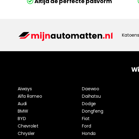
Altijd de perfecte pasvorm
Katoens
Wi
Aiways
Daewoo
Alfa Romeo
Daihatsu
Audi
Dodge
BMW
Dongfeng
BYD
Fiat
Chevrolet
Ford
Chrysler
Honda