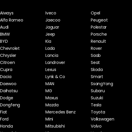
Aiways
Iveco
Opel
Alfa Romeo
Jaecoo
Peugeot
Audi
Jaguar
Polestar
BMW
Jeep
Porsche
BYD
Kia
Renault
Chevrolet
Lada
Rover
Chrysler
Lancia
Saab
Citroen
Landrover
Seat
Cupra
Lexus
Skoda
Dacia
Lynk & Co
Smart
Daewoo
MAN
SsangYong
Daihatsu
MG
Subaru
Dodge
Maxus
Suzuki
Dongfeng
Mazda
Tesla
Fiat
Mercedes Benz
Toyota
Ford
Mini
Volkswagen
Honda
Mitsubishi
Volvo