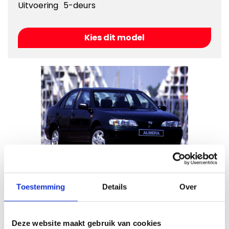
Uitvoering
5-deurs
Kies dit model
Nissan Almera N15
Toestemming
Details
Over
Bouwjaar
1995 - 2000
Deze website maakt gebruik van cookies
Kies dit model