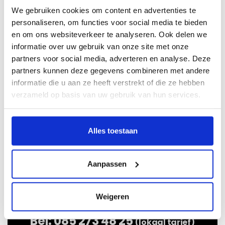
We gebruiken cookies om content en advertenties te
personaliseren, om functies voor social media te bieden
en om ons websiteverkeer te analyseren. Ook delen we
informatie over uw gebruik van onze site met onze
Ik weet het bouwjaar niet
partners voor social media, adverteren en analyse. Deze
partners kunnen deze gegevens combineren met andere
Als u het bouwjaar niet weet van uw auto kunt u hier
informatie die u aan ze heeft verstrekt of die ze hebben
op kenteken zoeken:
verzameld op basis van uw gebruik van hun services.
Alles toestaan
Aanpassen
Weigeren
Bel:
085 273 48 25
(lokaal tarief)