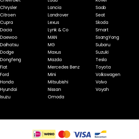
Chevrolet
Lada
Rover
Chrysler
Lancia
Saab
Citroen
Landrover
Seat
Cupra
Lexus
Skoda
Dacia
Lynk & Co
Smart
Daewoo
MAN
SsangYong
Daihatsu
MG
Subaru
Dodge
Maxus
Suzuki
Dongfeng
Mazda
Tesla
Fiat
Mercedes Benz
Toyota
Ford
Mini
Volkswagen
Honda
Mitsubishi
Volvo
Hyundai
Nissan
Voyah
Isuzu
Omoda