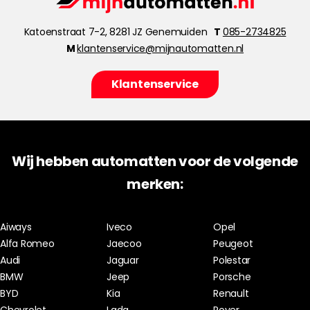
Katoenstraat 7-2, 8281 JZ Genemuiden
T
085-2734825
M
klantenservice@mijnautomatten.nl
Klantenservice
Wij hebben automatten voor de volgende
merken:
Aiways
Iveco
Opel
Alfa Romeo
Jaecoo
Peugeot
Audi
Jaguar
Polestar
BMW
Jeep
Porsche
BYD
Kia
Renault