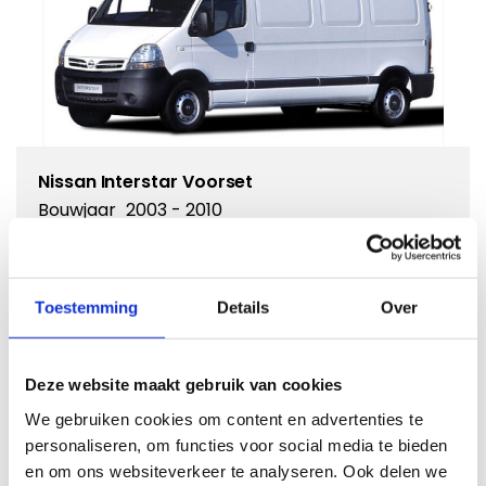
Nissan Interstar Voorset
Bouwjaar
2003 - 2010
Uitvoering
Voorset
Kies dit model
Toestemming
Details
Over
Deze website maakt gebruik van cookies
We gebruiken cookies om content en advertenties te
Ik weet het bouwjaar niet
personaliseren, om functies voor social media te bieden
en om ons websiteverkeer te analyseren. Ook delen we
Als u het bouwjaar niet weet van uw auto kunt u hier