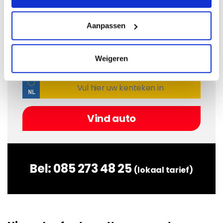
Ik weet het bouwjaar niet
Aanpassen
Als u het bouwjaar niet weet van uw auto kunt u hier
op kenteken zoeken:
Weigeren
Bel:
085 273 48 25
(lokaal tarief)