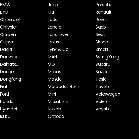
BMW
Jeep
Porsche
BYD
Kia
Renault
Chevrolet
Lada
Rover
Chrysler
Lancia
Saab
Citroen
Landrover
Seat
Cupra
Lexus
Skoda
Dacia
Lynk & Co
Smart
Daewoo
MAN
SsangYong
Daihatsu
MG
Subaru
Dodge
Maxus
Suzuki
Dongfeng
Mazda
Tesla
Fiat
Mercedes Benz
Toyota
Ford
Mini
Volkswagen
Honda
Mitsubishi
Volvo
Hyundai
Nissan
Voyah
Isuzu
Omoda