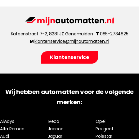
Katoenstraat 7-2, 8281 JZ Genemuiden
T
085-2734825
M
klantenservice@mijnautomatten.nl
Klantenservice
Wij hebben automatten voor de volgende
merken:
Aiways
Iveco
Opel
Alfa Romeo
Jaecoo
Peugeot
Audi
Jaguar
Polestar