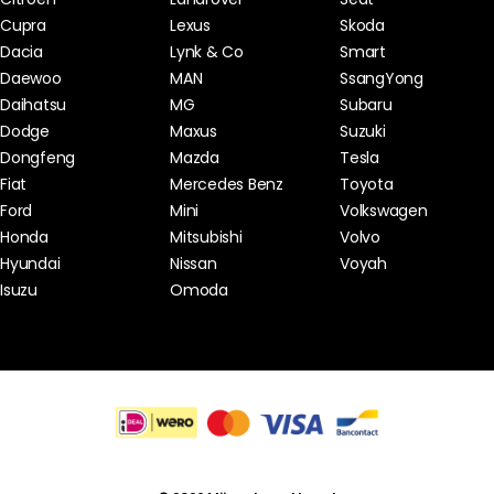
Cupra
Lexus
Skoda
Dacia
Lynk & Co
Smart
Daewoo
MAN
SsangYong
Daihatsu
MG
Subaru
Dodge
Maxus
Suzuki
Dongfeng
Mazda
Tesla
Fiat
Mercedes Benz
Toyota
Ford
Mini
Volkswagen
Honda
Mitsubishi
Volvo
Hyundai
Nissan
Voyah
Isuzu
Omoda