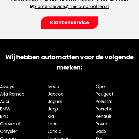
M
klantenservice@mijnautomatten.nl
Klantenservice
Wij hebben automatten voor de volgende
merken:
Aiways
Iveco
Opel
Alfa Romeo
Jaecoo
Peugeot
Audi
Jaguar
Polestar
BMW
Jeep
Porsche
BYD
Kia
Renault
Chevrolet
Lada
Rover
Chrysler
Lancia
Saab
Citroen
Landrover
Seat