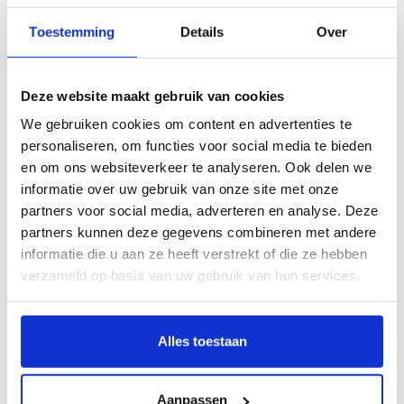
Toestemming
Details
Over
Deze website maakt gebruik van cookies
Opel Vivaro Voormat
We gebruiken cookies om content en advertenties te
Bouwjaar
2004 - 2014
personaliseren, om functies voor social media te bieden
Uitvoering
Voormat
en om ons websiteverkeer te analyseren. Ook delen we
informatie over uw gebruik van onze site met onze
Kies dit model
partners voor social media, adverteren en analyse. Deze
partners kunnen deze gegevens combineren met andere
informatie die u aan ze heeft verstrekt of die ze hebben
verzameld op basis van uw gebruik van hun services.
Ik weet het bouwjaar niet
Alles toestaan
Als u het bouwjaar niet weet van uw auto kunt u hier
op kenteken zoeken:
Aanpassen