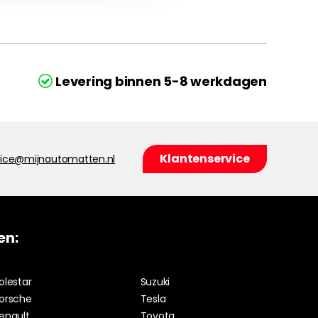
Levering binnen 5-8 werkdagen
Klantenservice
vice@mijnautomatten.nl
en:
olestar
Suzuki
orsche
Tesla
enault
Toyota