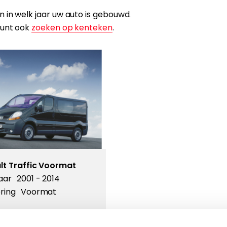
 in welk jaar uw auto is gebouwd.
kunt ook
zoeken op kenteken
.
lt Traffic Voormat
aar
2001 - 2014
ring
Voormat
Kies dit model