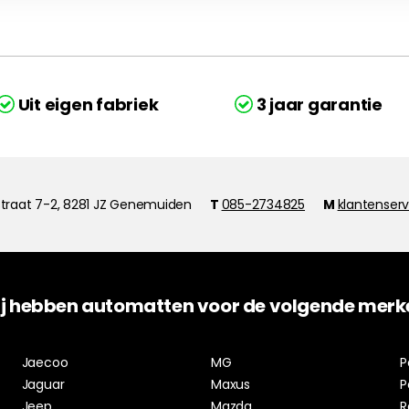
Uit eigen fabriek
3 jaar garantie
traat 7-2, 8281 JZ Genemuiden
T
085-2734825
M
klantenser
j hebben automatten voor de volgende merk
Jaecoo
MG
P
Jaguar
Maxus
P
Jeep
Mazda
R