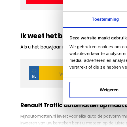
Toestemming
Ik weet het bouwjaar niet
Deze website maakt gebruik
Als u het bouwjaar niet weet van uw auto kunt u
We gebruiken cookies om cont
websiteverkeer te analyseren
media, adverteren en analys
verstrekt of die ze hebben v
Weigeren
Renault Traffic automatten op maat 
Mijnautomatten.nl levert voor elke auto de pasvorm ma
invoeren van uw kenteken bent u meteen op de juiste 