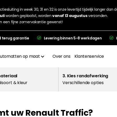
tiesluiting in week 30, 31 en 32 is onze levertijd tijdelijk langer dan 
juli
worden geplaatst, worden
vanaf 13 augustus
verzonden.
n een fijne zomervakantie gewenst!
d terug garantie
Levering binnen 5-8 werkdagen
utomatten op maat
Over ons
Klantenservice
Materialen
materiaal
3. Kies randafwerking
lsoort & kleur
Verschillende opties
Afwerkingen
Hakplaat
mt uw Renault Traffic?
evering en garantie