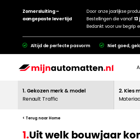
Zomersluiting –
Door onze jaarlijkse produc
aangepaste levertijd
Bestellingen die vanaf
13 
Bedankt voor uw begrip e
Altijd de perfecte pasvorm
Niet goed, gel
A
1. Gekozen merk & model
2. Kies 
Renault Traffic
Materiaa
< Terug naar Home
1.
Uit welk bouwjaar ko
L