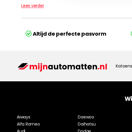
Lees verder
Altijd de perfecte pasvorm
Katoens
Wi
Aiways
Daewoo
Alfa Romeo
Daihatsu
Audi
Dodge