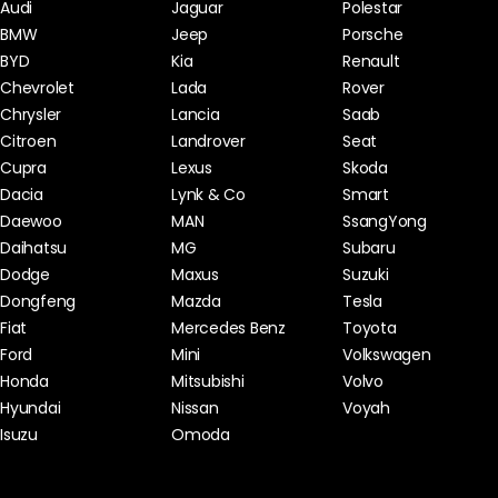
Audi
Jaguar
Polestar
BMW
Jeep
Porsche
BYD
Kia
Renault
Chevrolet
Lada
Rover
Chrysler
Lancia
Saab
Citroen
Landrover
Seat
Cupra
Lexus
Skoda
Dacia
Lynk & Co
Smart
Daewoo
MAN
SsangYong
Daihatsu
MG
Subaru
Dodge
Maxus
Suzuki
Dongfeng
Mazda
Tesla
Fiat
Mercedes Benz
Toyota
Ford
Mini
Volkswagen
Honda
Mitsubishi
Volvo
Hyundai
Nissan
Voyah
Isuzu
Omoda