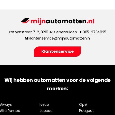
Katoenstraat 7-2, 8281 JZ Genemuiden
T
085-2734825
M
klantenservice@mijnautomatten.nl
Klantenservice
Wij hebben automatten voor de volgende
merken:
Aiways
Iveco
Opel
Alfa Romeo
Jaecoo
Peugeot