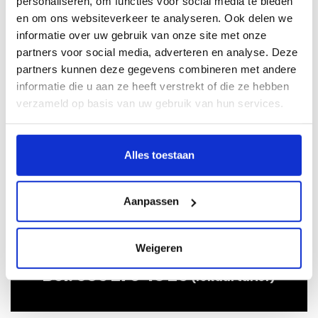
personaliseren, om functies voor social media te bieden
en om ons websiteverkeer te analyseren. Ook delen we
informatie over uw gebruik van onze site met onze
Ik weet het bouwjaar niet
partners voor social media, adverteren en analyse. Deze
partners kunnen deze gegevens combineren met andere
Als u het bouwjaar niet weet van uw auto kunt u hier
informatie die u aan ze heeft verstrekt of die ze hebben
op kenteken zoeken:
verzameld op basis van uw gebruik van hun services.
Alles toestaan
Aanpassen
Weigeren
Bel:
085 273 48 25
(lokaal tarief)