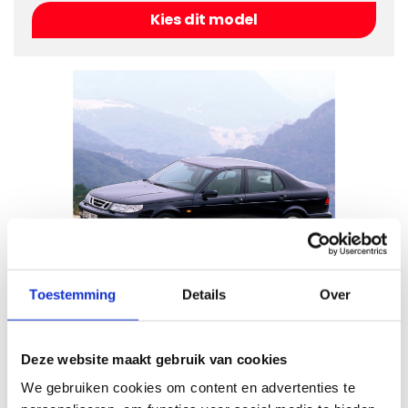
Kies dit model
Saab 9-5
Toestemming
Details
Over
Bouwjaar
1997 - 2008
Kies dit model
Deze website maakt gebruik van cookies
We gebruiken cookies om content en advertenties te