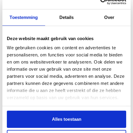
op kenteken zoeken:
Toestemming
Details
Over
Deze website maakt gebruik van cookies
We gebruiken cookies om content en advertenties te
personaliseren, om functies voor social media te bieden
en om ons websiteverkeer te analyseren. Ook delen we
informatie over uw gebruik van onze site met onze
partners voor social media, adverteren en analyse. Deze
Bel:
085 273 48 25
(lokaal tarief)
partners kunnen deze gegevens combineren met andere
informatie die u aan ze heeft verstrekt of die ze hebben
verzameld op basis van uw gebruik van hun services.
Volkswagen Golf Plus automatten op
Alles toestaan
maat bestellen