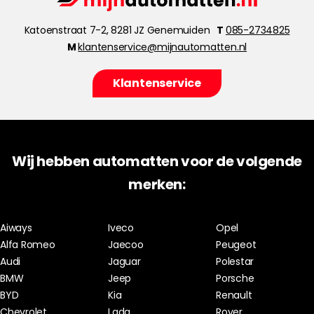
Katoenstraat 7-2, 8281 JZ Genemuiden
T
085-2734825
M
klantenservice@mijnautomatten.nl
Klantenservice
Wij hebben automatten voor de volgende
merken:
Aiways
Iveco
Opel
Alfa Romeo
Jaecoo
Peugeot
Audi
Jaguar
Polestar
BMW
Jeep
Porsche
BYD
Kia
Renault
Chevrolet
Lada
Rover