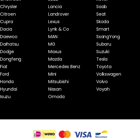
Chrysler
Lancia
Saab
Citroen
Landrover
Seat
Cupra
Lexus
Skoda
Dacia
Lynk & Co
Smart
Daewoo
MAN
SsangYong
Daihatsu
MG
Subaru
Dodge
Maxus
Suzuki
Dongfeng
Mazda
Tesla
Fiat
Mercedes Benz
Toyota
Ford
Mini
Volkswagen
Honda
Mitsubishi
Volvo
Hyundai
Nissan
Voyah
Isuzu
Omoda