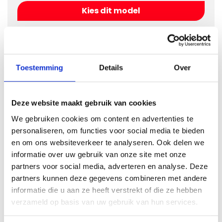
Kies dit model
Ik weet het bouwjaar niet
Toestemming
Details
Over
Als u het bouwjaar niet weet van uw auto kunt u hier
op kenteken zoeken:
Deze website maakt gebruik van cookies
We gebruiken cookies om content en advertenties te
personaliseren, om functies voor social media te bieden
en om ons websiteverkeer te analyseren. Ook delen we
informatie over uw gebruik van onze site met onze
partners voor social media, adverteren en analyse. Deze
partners kunnen deze gegevens combineren met andere
informatie die u aan ze heeft verstrekt of die ze hebben
verzameld op basis van uw gebruik van hun services.