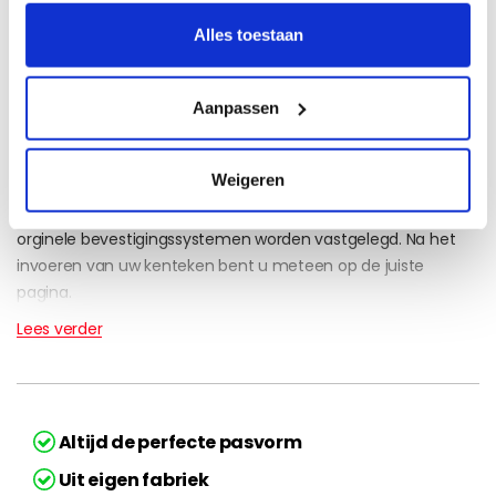
Bel:
085 273 48 25
(lokaal tarief)
Alles toestaan
Aanpassen
Volvo C70 automatten op maat bestellen
Weigeren
Mijnautomatten.nl levert voor elke auto de pasvorm matten.
Deze wijken niet af van het orgineel en kunnen met de
orginele bevestigingssystemen worden vastgelegd. Na het
invoeren van uw kenteken bent u meteen op de juiste
pagina.
Lees verder
Altijd de perfecte pasvorm
Uit eigen fabriek