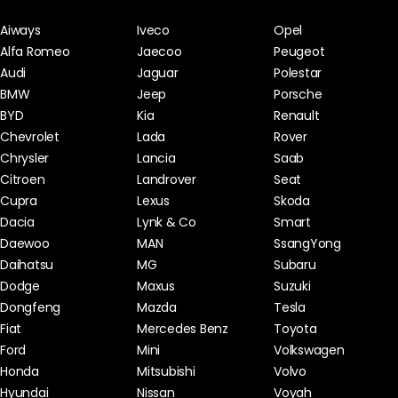
Aiways
Iveco
Opel
Alfa Romeo
Jaecoo
Peugeot
Audi
Jaguar
Polestar
BMW
Jeep
Porsche
BYD
Kia
Renault
Chevrolet
Lada
Rover
Chrysler
Lancia
Saab
Citroen
Landrover
Seat
Cupra
Lexus
Skoda
Dacia
Lynk & Co
Smart
Daewoo
MAN
SsangYong
Daihatsu
MG
Subaru
Dodge
Maxus
Suzuki
Dongfeng
Mazda
Tesla
Fiat
Mercedes Benz
Toyota
Ford
Mini
Volkswagen
Honda
Mitsubishi
Volvo
Hyundai
Nissan
Voyah