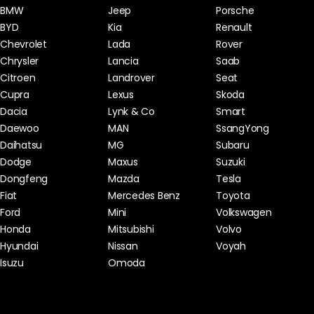
BMW
Jeep
Porsche
BYD
Kia
Renault
Chevrolet
Lada
Rover
Chrysler
Lancia
Saab
Citroen
Landrover
Seat
Cupra
Lexus
Skoda
Dacia
Lynk & Co
Smart
Daewoo
MAN
SsangYong
Daihatsu
MG
Subaru
Dodge
Maxus
Suzuki
Dongfeng
Mazda
Tesla
Fiat
Mercedes Benz
Toyota
Ford
Mini
Volkswagen
Honda
Mitsubishi
Volvo
Hyundai
Nissan
Voyah
Isuzu
Omoda