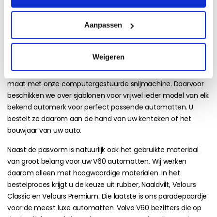
Bestel de Volvo V60 automatten
die écht bij u passen
Aanpassen
Wij leveren voor ieder model een perfecte set
pasvormmatten. Volvo V60 met bouwjaar 2017 kan daarin
Weigeren
verschillen van een exemplaar uit 2011. Uw V60 automatten
maken we - na uw bestelling - daarom speciaal voor u op
maat met onze computergestuurde snijmachine. Daarvoor
beschikken we over sjablonen voor vrijwel ieder model van elk
bekend automerk voor perfect passende automatten. U
bestelt ze daarom aan de hand van uw kenteken of het
bouwjaar van uw auto.
Naast de pasvorm is natuurlijk ook het gebruikte materiaal
van groot belang voor uw V60 automatten. Wij werken
daarom alleen met hoogwaardige materialen. In het
bestelproces krijgt u de keuze uit rubber, Naaldvilt, Velours
Classic en Velours Premium. Die laatste is ons paradepaardje
voor de meest luxe automatten. Volvo V60 bezitters die op