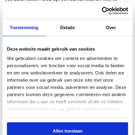
geven:
Optimale veiligheid. Door een goede pasvorm voorkomt u
het verschuiven van de automatten. Volvo V60 vloermatten
Toestemming
Details
Over
dienen daarom net zo goed aan te sluiten als de originele
mattenset.
Gemakkelijke bevestiging. Een optimale pasvorm zorgt er
Deze website maakt gebruik van cookies
ook voor dat de nieuwe mattenset naadloos aansluit op de
We gebruiken cookies om content en advertenties te
originele bevestigingspunten. Daardoor is het bevestigen van
personaliseren, om functies voor social media te bieden
de matten zo gebeurd. U bespaart zichzelf dus veel irritatie.
en om ons websiteverkeer te analyseren. Ook delen we
Esthetisch fraaier. Tot slot, maar zeker niet minder
informatie over uw gebruik van onze site met onze
belangrijk, oogt het simpelweg een stuk beter wanneer de
partners voor social media, adverteren en analyse. Deze
automatten perfect in uw auto passen.
partners kunnen deze gegevens combineren met andere
Daarom kunt u bij ons Volvo V60 automatten kopen met een
informatie die u aan ze heeft verstrekt of die ze hebben
gegarandeerd perfecte pasvorm. Hieronder leest u hoe dat
verzameld op basis van uw gebruik van hun services.
werkt. Ook vertellen we graag meer over het materiaal van
onze luxe automatten. Volvo V60 vloermatten die echt
passen bij u en uw auto: zo gaat dat in zijn werk.
Alles toestaan