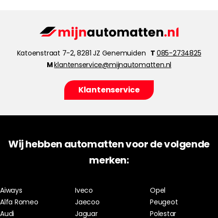
Katoenstraat 7-2, 8281 JZ Genemuiden
T
085-2734825
M
klantenservice@mijnautomatten.nl
Klantenservice
Wij hebben automatten voor de volgende
merken:
Aiways
Iveco
Opel
Alfa Romeo
Jaecoo
Peugeot
Audi
Jaguar
Polestar