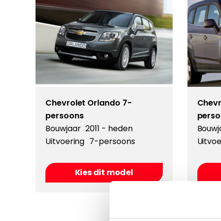
Chevrolet Orlando 7-
Chevr
persoons
perso
Bouwjaar
2011 - heden
Bouwj
Uitvoering
7-persoons
Uitvoe
Kies dit model