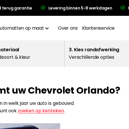
d terug garantie
Levering binnen 5-8 werkdagen
utomatten op maat
Over ons
Klantenservice
Materialen
materiaal
3. Kies randafwerking
lsoort & kleur
Verschillende opties
Afwerkingen
Hakplaat
mt uw Chevrolet Orlando?
evering en garantie
 in welk jaar uw auto is gebouwd.
kunt ook
zoeken op kenteken
.