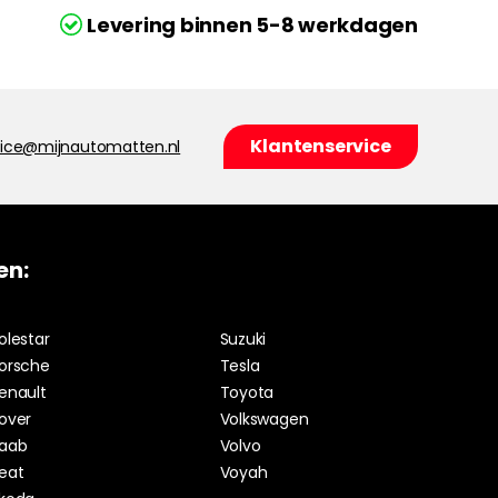
Levering binnen 5-8 werkdagen
Klantenservice
vice@mijnautomatten.nl
en:
olestar
Suzuki
orsche
Tesla
enault
Toyota
over
Volkswagen
aab
Volvo
eat
Voyah