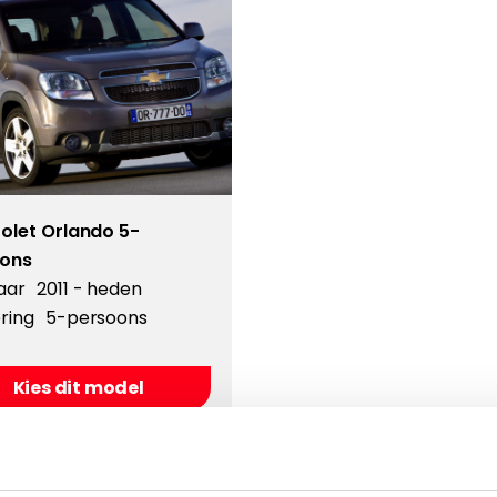
olet Orlando 5-
ons
aar
2011 - heden
ring
5-persoons
Kies dit model