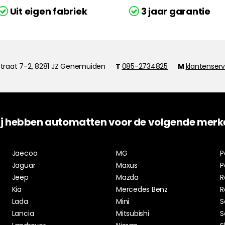
Uit eigen fabriek
3 jaar garantie
traat 7-2, 8281 JZ Genemuiden
T
085-2734825
M
klantenser
j hebben automatten voor de volgende merk
Jaecoo
MG
P
Jaguar
Maxus
P
Jeep
Mazda
R
Kia
Mercedes Benz
R
Lada
Mini
S
Lancia
Mitsubishi
S