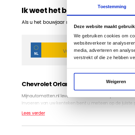
Toestemming
Ik weet het bouwjaar niet
Als u het bouwjaar niet weet van uw auto kunt u
Deze website maakt gebruik
We gebruiken cookies om cont
websiteverkeer te analyseren
media, adverteren en analys
verstrekt of die ze hebben v
Weigeren
Chevrolet Orlando automatten op ma
Mijnautomatten.nl levert voor elke auto de pasvorm ma
invoeren van uw kenteken bent u meteen op de juiste 
Lees verder