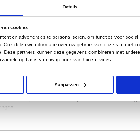
Details
 hier op kenteken zoeken:
 van cookies
ent en advertenties te personaliseren, om functies voor social
. Ook delen we informatie over uw gebruik van onze site met on
Be
e. Deze partners kunnen deze gegevens combineren met andere i
erzameld op basis van uw gebruik van hun services.
Aanpassen
at bestellen
tten. Deze wijken niet af van het orgineel en kunnen met de org
pagina.